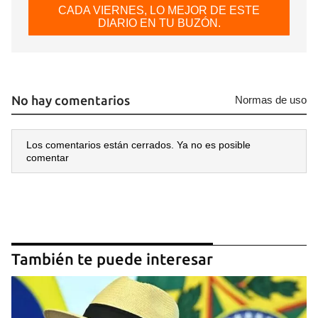
CADA VIERNES, LO MEJOR DE ESTE
DIARIO EN TU BUZÓN.
No hay comentarios
Normas de uso
Los comentarios están cerrados. Ya no es posible
comentar
Guardar como favorito
Para poder guardar como favorito, primero has de
iniciar sesión con tu cuenta de 14ymedio.
INICIAR SESIÓN
CANCELAR
También te puede interesar