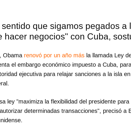
 sentido que sigamos pegados a l
e hacer negocios" con Cuba, so
a, Obama
renovó por un año más
la llamada Ley d
enta el embargo económico impuesto a Cuba, para
ridad ejecutiva para relajar sanciones a la isla en
ral.
a ley "maximiza la flexibilidad del presidente para 
utorizar determinadas transacciones", precisó a E
dar como favorito
unidense.
 poder guardar como favorito, primero has de iniciar sesión con
ta de 14ymedio.