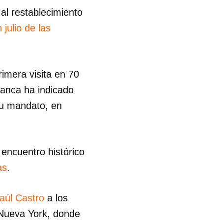
al restablecimiento
R
 julio de las
rimera visita en 70
lanca ha indicado
su mandato, en
encuentro histórico
as
.
aúl Castro
a los
 Nueva York, donde