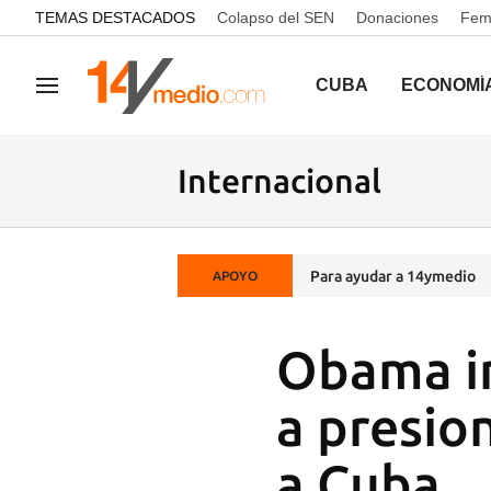
common.go-to-content
TEMAS DESTACADOS
Colapso del SEN
Donaciones
Femi
CUBA
ECONOMÍ
Navegación
Internacional
Para ayudar a 14ymedio
APOYO
Obama in
a presio
a Cuba