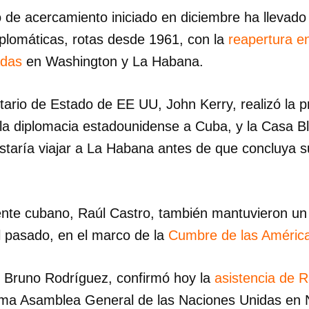
o de acercamiento iniciado en diciembre ha llevado 
INICIAR SESIÓN
CANCELA
iplomáticas, rotas desde 1961, con la
reapertura en
adas
en Washington y La Habana.
tario de Estado de EE UU, John Kerry, realizó la p
 la diplomacia estadounidense a Cuba, y la Casa B
taría viajar a La Habana antes de que concluya 
nte cubano, Raúl Castro, también mantuvieron un 
 pasado, en el marco de la
Cumbre de las Améric
o, Bruno Rodríguez, confirmó hoy la
asistencia de R
ima Asamblea General de las Naciones Unidas en