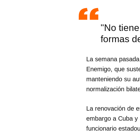
"No tiene
formas d
La semana pasad
Enemigo, que sust
manteniendo su auto
normalización bilate
La renovación de es
embargo a Cuba y a
Guar
funcionario estado
Para
cuen