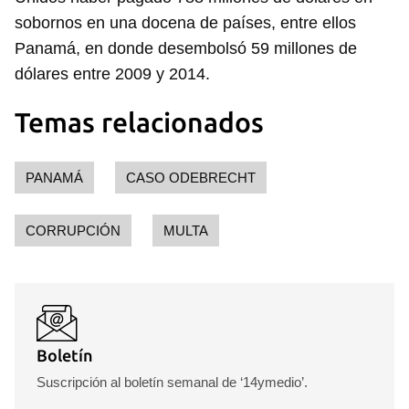
sobornos en una docena de países, entre ellos
Panamá, en donde desembolsó 59 millones de
dólares entre 2009 y 2014.
Temas relacionados
PANAMÁ
CASO ODEBRECHT
CORRUPCIÓN
MULTA
Guardar como favorito
Para poder guardar como favorito, primero has de
iniciar sesión con tu cuenta de 14ymedio.
INICIAR SESIÓN
CANCELAR
Boletín
Suscripción al boletín semanal de ‘14ymedio’.