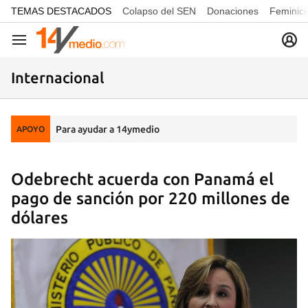
common.go-to-content
TEMAS DESTACADOS
Colapso del SEN
Donaciones
Feminici
Navegación
Internacional
Para ayudar a 14ymedio
APOYO
Odebrecht acuerda con Panamá el
pago de sanción por 220 millones de
dólares