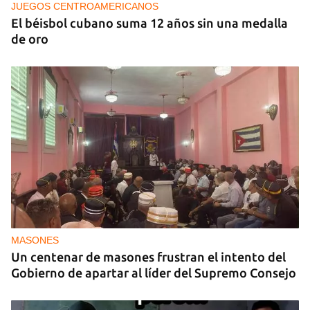
decisiones de Ortega
JUEGOS CENTROAMERICANOS
El béisbol cubano suma 12 años sin una medalla
de oro
MASONES
Un centenar de masones frustran el intento del
Gobierno de apartar al líder del Supremo Consejo