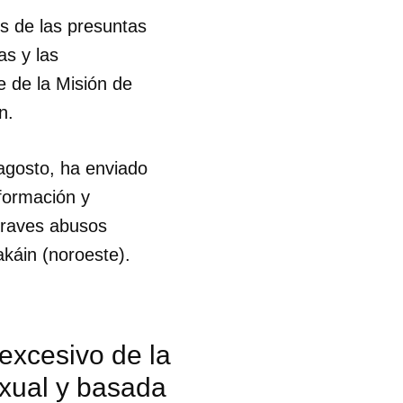
es de las presuntas
as y las
e de la Misión de
n.
agosto, ha enviado
formación y
 graves abusos
káin (noroeste).
excesivo de la
sexual y basada