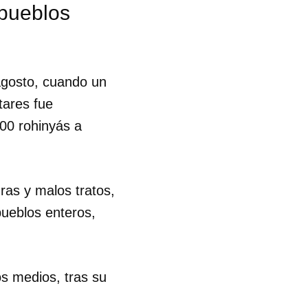
 pueblos
agosto, cuando un
tares fue
000 rohinyás a
ras y malos tratos,
pueblos enteros,
s medios, tras su
 tu