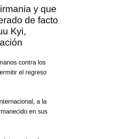
Birmania y que
erado de facto
u Kyi,
nación
manos contra los
rmitir el regreso
ternacional, a la
ermanecido en sus