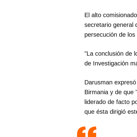
El alto comisionad
secretario general 
persecución de los 
"La conclusión de l
de Investigación má
Darusman expresó s
Birmania y de que 
liderado de facto 
que ésta dirigió es