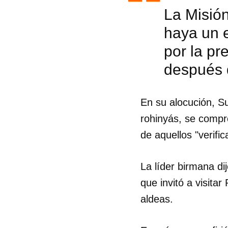
La Misión
haya un e
por la pr
después d
En su alocución, S
rohinyás, se compro
de aquellos "verifi
La líder birmana di
que invitó a visit
aldeas.