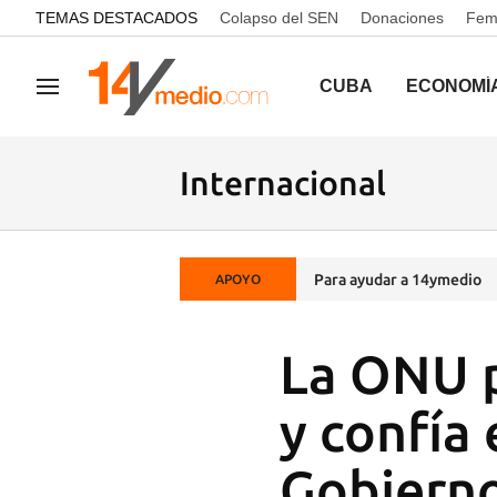
common.go-to-content
TEMAS DESTACADOS
Colapso del SEN
Donaciones
Femi
CUBA
ECONOMÍ
Navegación
Internacional
Para ayudar a 14ymedio
APOYO
La ONU p
y confía
Gobiern