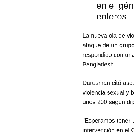
en el gén
enteros
La nueva ola de vi
ataque de un grupo 
respondido con una
Bangladesh.
Darusman citó asesi
violencia sexual y 
unos 200 según dij
Guar
"Esperamos tener u
Para
intervención en el 
cuen