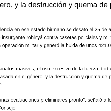
ero, y la destrucción y quema de
olencia en ese estado birmano se desató el 25 de 
insurgente rohinyá contra casetas policiales y mili
 operación militar y generó la huida de unos 421.
natos masivos, el uso excesivo de la fuerza, tortu
basada en el género, y la destrucción y quema de 
o.
dar como favorito
nas evaluaciones preliminares pronto", señaló a lo
 poder guardar como favorito, primero has de iniciar sesión con
Consejo.
ta de 14ymedio.