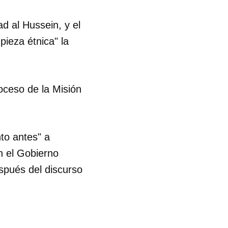
d al Hussein, y el
R
pieza étnica" la
roceso de la Misión
to antes" a
n el Gobierno
spués del discurso