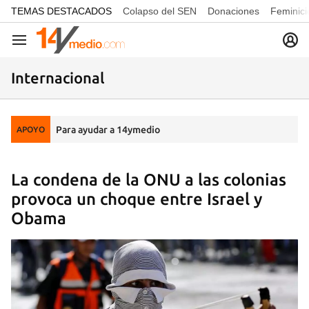
common.go-to-content
TEMAS DESTACADOS
Colapso del SEN
Donaciones
Feminici
Navegación
Internacional
Para ayudar a 14ymedio
APOYO
La condena de la ONU a las colonias
provoca un choque entre Israel y
Obama