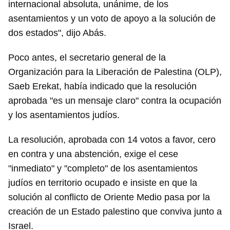
internacional absoluta, unánime, de los
asentamientos y un voto de apoyo a la solución de
dos estados", dijo Abás.
Poco antes, el secretario general de la
Organización para la Liberación de Palestina (OLP),
Saeb Erekat, había indicado que la resolución
aprobada "es un mensaje claro" contra la ocupación
y los asentamientos judíos.
Guardar como favorito
Para poder guardar como favorito, primero has de
La resolución, aprobada con 14 votos a favor, cero
iniciar sesión con tu cuenta de 14ymedio.
en contra y una abstención, exige el cese
"inmediato" y "completo" de los asentamientos
INICIAR SESIÓN
CANCELAR
judíos en territorio ocupado e insiste en que la
solución al conflicto de Oriente Medio pasa por la
creación de un Estado palestino que conviva junto a
Israel.