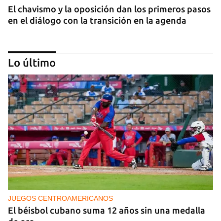
El chavismo y la oposición dan los primeros pasos
en el diálogo con la transición en la agenda
Lo último
NICARAGUA
EE UU propone a la OEA convocar a los
cancilleres para "tomar medidas" contra las
decisiones de Ortega
JUEGOS CENTROAMERICANOS
El béisbol cubano suma 12 años sin una medalla