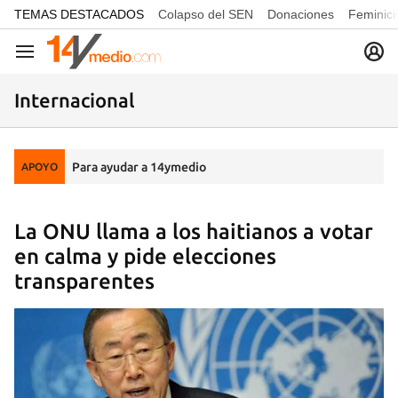
common.go-to-content
TEMAS DESTACADOS
Colapso del SEN
Donaciones
Feminici
Navegación
Internacional
Para ayudar a 14ymedio
APOYO
La ONU llama a los haitianos a votar
en calma y pide elecciones
transparentes