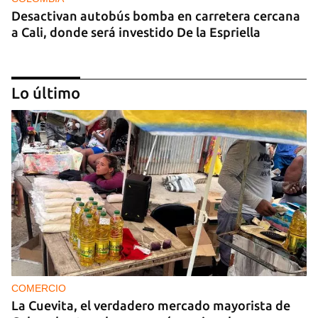
Desactivan autobús bomba en carretera cercana
a Cali, donde será investido De la Espriella
Lo último
MIAMI
La hija de un diplomático castrista expulsado de
EE UU en 2003 está bajo custodia del ICE
COMERCIO
La Cuevita, el verdadero mercado mayorista de