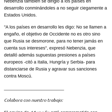
Nebenzia también se dirigió a los países en
desarrollo conminándoles a no seguir ciegamente a
Estados Unidos.
Guardar como favorito
"A los países en desarrollo les digo: No se llamen a
Para poder guardar como favorito, primero has de
iniciar sesión con tu cuenta de 14ymedio.
engaño, el objetivo de Occidente no es otro sino
que Rusia se desmorone, para no tener jamás en
INICIAR SESIÓN
CANCELAR
cuenta sus intereses", expresó Nebenzia, que
detalló además supuestas presiones a países
europeos -citó a Italia, Hungría y Serbia- para
distanciarse de Rusia y agravar sus sanciones
contra Moscú.
________________________
Colabora con nuestro trabajo: