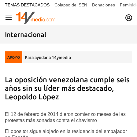
common.go-to-content
TEMAS DESTACADOS
Colapso del SEN
Donaciones
Feminici
Navegación
Internacional
Para ayudar a 14ymedio
APOYO
La oposición venezolana cumple seis
años sin su líder más destacado,
Leopoldo López
El 12 de febrero de 2014 dieron comienzo meses de las
protestas más sonadas contra el chavismo
El opositor sigue alojado en la residencia del embajador