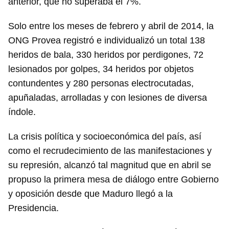
anterior, que no superaba el 7%.
Solo entre los meses de febrero y abril de 2014, la
ONG Provea registró e individualizó un total 138
heridos de bala, 330 heridos por perdigones, 72
lesionados por golpes, 34 heridos por objetos
contundentes y 280 personas electrocutadas,
apuñaladas, arrolladas y con lesiones de diversa
índole.
La crisis política y socioeconómica del país, así
como el recrudecimiento de las manifestaciones y
su represión, alcanzó tal magnitud que en abril se
Guardar como favorito
propuso la primera mesa de diálogo entre Gobierno
y oposición desde que Maduro llegó a la
Para poder guardar como favorito, primero has de
iniciar sesión con tu cuenta de 14ymedio.
Presidencia.