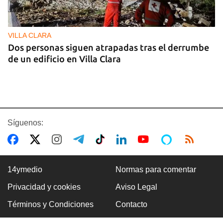
VILLA CLARA
Dos personas siguen atrapadas tras el derrumbe
de un edificio en Villa Clara
Síguenos:
14ymedio
Normas para comentar
Privacidad y cookies
Aviso Legal
FOTO DEL DÍA
Términos y Condiciones
Contacto
Un litro de aceite cuesta ya más de dos salarios