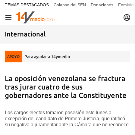
common.go-to-content
TEMAS DESTACADOS
Colapso del SEN
Donaciones
Feminici
Navegación
Internacional
Para ayudar a 14ymedio
APOYO
La oposición venezolana se fractura
tras jurar cuatro de sus
gobernadores ante la Constituyente
Los cargos electos tomaron posesión este lunes a
excepción del candidato de Primero Justicia, que ratificó
su negativa a juramentar ante la Cámara que no reconoce