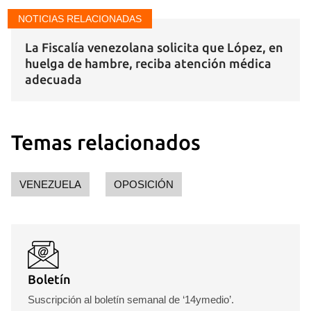
NOTICIAS RELACIONADAS
Guardar como favorito
La Fiscalía venezolana solicita que López, en
huelga de hambre, reciba atención médica
Para poder guardar como favorito, primero has de
adecuada
iniciar sesión con tu cuenta de 14ymedio.
INICIAR SESIÓN
CANCELAR
Temas relacionados
VENEZUELA
OPOSICIÓN
Boletín
Suscripción al boletín semanal de ‘14ymedio’.