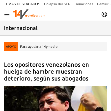
common.go-to-content
TEMAS DESTACADOS
Colapso del SEN
Donaciones
Feminici
Navegación
Internacional
Para ayudar a 14ymedio
APOYO
Los opositores venezolanos en
huelga de hambre muestran
deterioro, según sus abogados