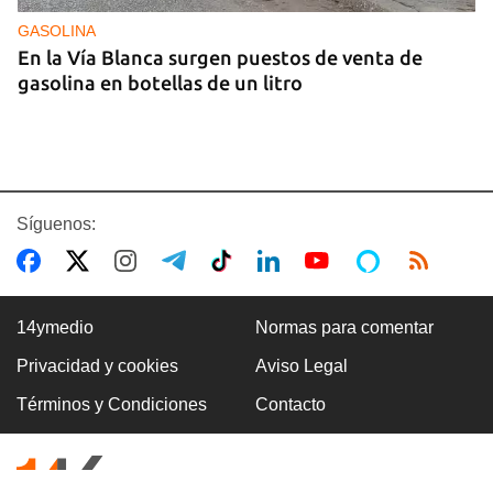
GASOLINA
En la Vía Blanca surgen puestos de venta de
gasolina en botellas de un litro
Síguenos:
14ymedio
Normas para comentar
Privacidad y cookies
Aviso Legal
Premio Literario Lourdes Gil 2026 en Poesía
Términos y Condiciones
Contacto