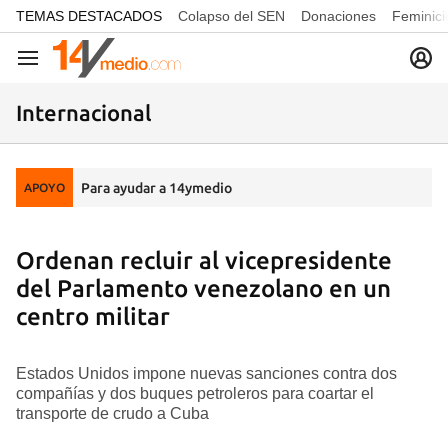
common.go-to-content
TEMAS DESTACADOS
Colapso del SEN
Donaciones
Feminici
Navegación
Internacional
Para ayudar a 14ymedio
APOYO
Ordenan recluir al vicepresidente
del Parlamento venezolano en un
centro militar
Estados Unidos impone nuevas sanciones contra dos
compañías y dos buques petroleros para coartar el
transporte de crudo a Cuba