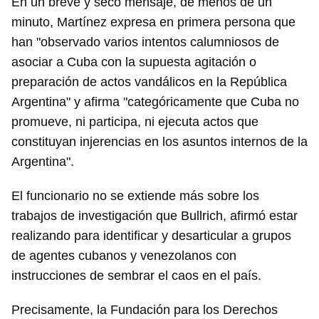
En un breve y seco mensaje, de menos de un
minuto, Martínez expresa en primera persona que
han "observado varios intentos calumniosos de
asociar a Cuba con la supuesta agitación o
preparación de actos vandálicos en la República
Argentina" y afirma "categóricamente que Cuba no
promueve, ni participa, ni ejecuta actos que
constituyan injerencias en los asuntos internos de la
Argentina".
Guardar como favorito
Para poder guardar como favorito, primero has de
El funcionario no se extiende más sobre los
iniciar sesión con tu cuenta de 14ymedio.
trabajos de investigación que Bullrich, afirmó estar
realizando para identificar y desarticular a grupos
INICIAR SESIÓN
CANCELAR
de agentes cubanos y venezolanos con
instrucciones de sembrar el caos en el país.
Precisamente, la Fundación para los Derechos