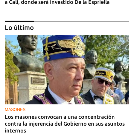
a Cali, donde será investido De la Espriella
Lo último
MIAMI
La hija de un diplomático castrista expulsado de
EE UU en 2003 está bajo custodia del ICE
MASONES
Los masones convocan a una concentración
contra la injerencia del Gobierno en sus asuntos
internos