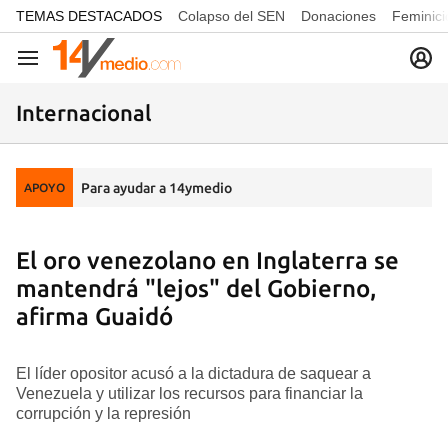
common.go-to-content
TEMAS DESTACADOS
Colapso del SEN
Donaciones
Feminici
Navegación
Internacional
Para ayudar a 14ymedio
APOYO
El oro venezolano en Inglaterra se
mantendrá "lejos" del Gobierno,
afirma Guaidó
El líder opositor acusó a la dictadura de saquear a
Venezuela y utilizar los recursos para financiar la
corrupción y la represión