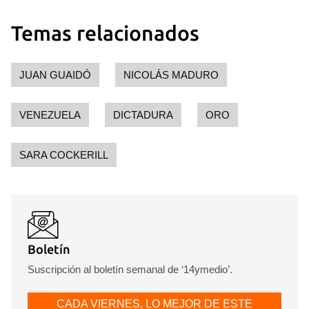
Temas relacionados
Guardar como favorito
Para poder guardar como favorito, primero has de
iniciar sesión con tu cuenta de 14ymedio.
JUAN GUAIDÓ
NICOLÁS MADURO
INICIAR SESIÓN
CANCELAR
VENEZUELA
DICTADURA
ORO
SARA COCKERILL
Boletín
Suscripción al boletín semanal de ‘14ymedio’.
CADA VIERNES, LO MEJOR DE ESTE