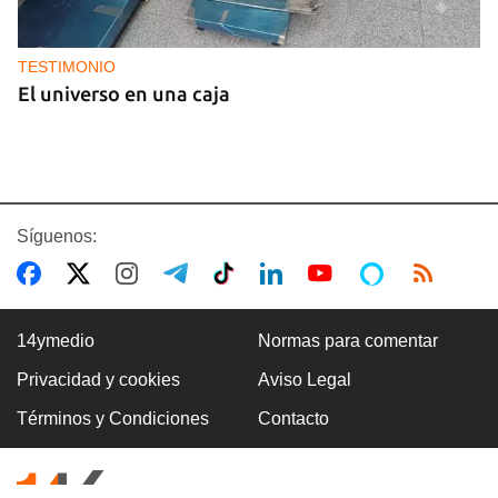
TESTIMONIO
El universo en una caja
Síguenos:
14ymedio
Normas para comentar
Privacidad y cookies
Aviso Legal
BRASIL
Términos y Condiciones
Contacto
El Movimiento Sin Tierra de Brasil dona siete
toneladas de medicamentos a Cuba