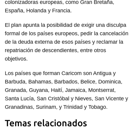
colonizadoras europeas, como Gran Bretaña,
España, Holanda y Francia.
El plan apunta la posibilidad de exigir una disculpa
formal de los países europeos, pedir la cancelación
de la deuda externa de esos países y reclamar la
repatriación de descendientes, entre otros
objetivos.
Los países que forman Caricom son Antigua y
Barbuda, Bahamas, Barbados, Belice, Dominica,
Granada, Guyana, Haití, Jamaica, Montserrat,
Santa Lucía, San Cristóbal y Nieves, San Vicente y
Granadinas, Surinam, y Trinidad y Tobago.
Guardar como favorito
Temas relacionados
Para poder guardar como favorito, primero has de
iniciar sesión con tu cuenta de 14ymedio.