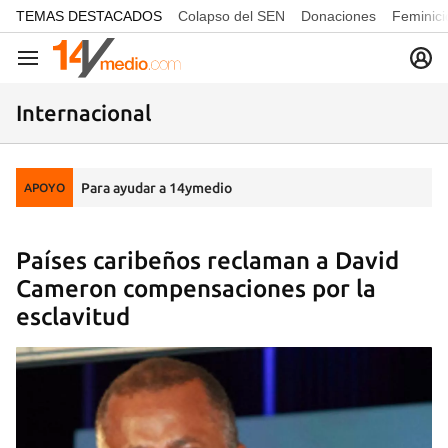
common.go-to-content
TEMAS DESTACADOS
Colapso del SEN
Donaciones
Feminici
Navegación
Internacional
Para ayudar a 14ymedio
APOYO
Países caribeños reclaman a David
Cameron compensaciones por la
esclavitud