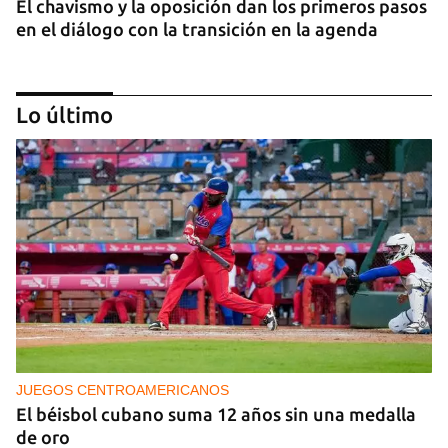
El chavismo y la oposición dan los primeros pasos
en el diálogo con la transición en la agenda
Lo último
NICARAGUA
EE UU propone a la OEA convocar a los
cancilleres para "tomar medidas" contra las
decisiones de Ortega
JUEGOS CENTROAMERICANOS
El béisbol cubano suma 12 años sin una medalla
de oro