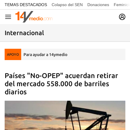
common.go-to-content
TEMAS DESTACADOS
Colapso del SEN
Donaciones
Feminici
Navegación
Internacional
Para ayudar a 14ymedio
APOYO
Países "No-OPEP" acuerdan retirar
del mercado 558.000 de barriles
diarios