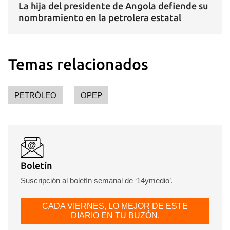
La hija del presidente de Angola defiende su
nombramiento en la petrolera estatal
Temas relacionados
PETRÓLEO
OPEP
Guardar como favorito
Para poder guardar como favorito, primero has de
iniciar sesión con tu cuenta de 14ymedio.
Boletín
INICIAR SESIÓN
CANCELAR
Suscripción al boletín semanal de ‘14ymedio’.
CADA VIERNES, LO MEJOR DE ESTE
DIARIO EN TU BUZÓN.