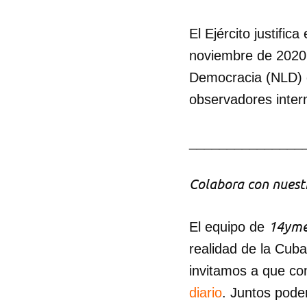
El Ejército justifi
noviembre de 2020, 
Democracia (NLD) d
observadores inter
_______________
Colabora con nuestr
14yme
El equipo de
realidad de la Cub
invitamos a que co
diario
. Juntos pode