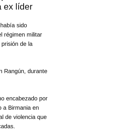
 ex líder
había sido
l régimen militar
prisión de la
en Rangún, durante
rno encabezado por
o a Birmania en
al de violencia que
 tu
cadas.