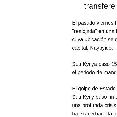
transfere
El pasado viernes 
"realojada" en una 
cuya ubicación se 
capital, Naypyidó.
Suu Kyi ya pasó 15
el periodo de manda
El golpe de Estado
Suu Kyi y puso fin
Guar
una profunda crisis
Para
ha exacerbado la g
cuen