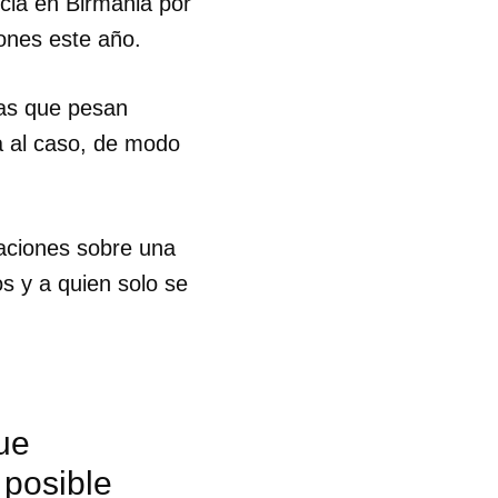
cia en Birmania por
iones este año.
nas que pesan
a al caso, de modo
aciones sobre una
os y a quien solo se
ue
 posible