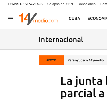
common.go-to-content
TEMAS DESTACADOS
Colapso del SEN
Donaciones
Femi
CUBA
ECONOMÍ
Navegación
Internacional
Para ayudar a 14ymedio
APOYO
La junta
parcial a