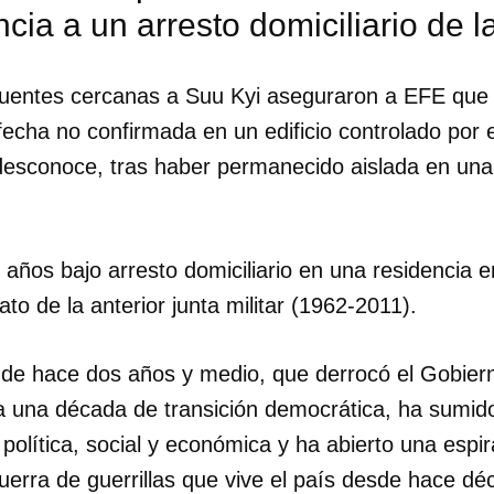
ncia a un arresto domiciliario de la
fuentes cercanas a Suu Kyi aseguraron a EFE que 
fecha no confirmada en un edificio controlado por e
desconoce, tras haber permanecido aislada en una 
 años bajo arresto domiciliario en una residencia 
to de la anterior junta militar (1962-2011).
 de hace dos años y medio, que derrocó el Gobie
 a una década de transición democrática, ha sumid
dar como favorito
 política, social y económica y ha abierto una espir
 poder guardar como favorito, primero has de iniciar sesión con
uerra de guerrillas que vive el país desde hace dé
ta de 14ymedio.