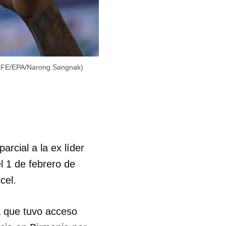
 (EFE/EPA/Narong Sangnak)
arcial a la ex líder
l 1 de febrero de
cel.
la que tuvo acceso