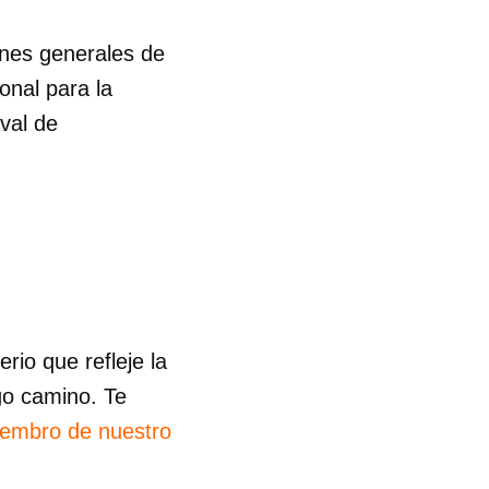
iones generales de
R
onal para la
val de
io que refleje la
go camino. Te
iembro de nuestro