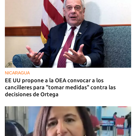
Guardar como favorito
Para poder guardar como favorito, primero has de
iniciar sesión con tu cuenta de 14ymedio.
INICIAR SESIÓN
CANCELAR
NICARAGUA
EE UU propone a la OEA convocar a los
cancilleres para "tomar medidas" contra las
decisiones de Ortega