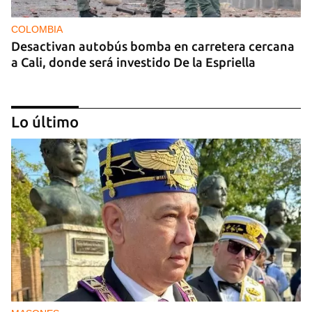
COLOMBIA
Desactivan autobús bomba en carretera cercana
a Cali, donde será investido De la Espriella
Lo último
MIAMI
La hija de un diplomático castrista expulsado de
EE UU en 2003 está bajo custodia del ICE