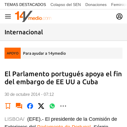
common.go-to-content
TEMAS DESTACADOS
Colapso del SEN
Donaciones
Feminici
Navegación
Internacional
Para ayudar a 14ymedio
APOYO
El Parlamento portugués apoya el fin
del embargo de EE UU a Cuba
30 de octubre 2014 - 07:12
LISBOA/
(EFE).- El presidente de la Comisión de