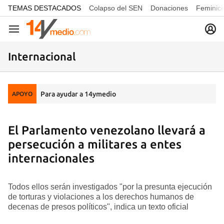
common.go-to-content
TEMAS DESTACADOS
Colapso del SEN
Donaciones
Feminici
Navegación
Internacional
Para ayudar a 14ymedio
APOYO
El Parlamento venezolano llevará a
persecución a militares a entes
internacionales
Todos ellos serán investigados "por la presunta ejecución
de torturas y violaciones a los derechos humanos de
decenas de presos políticos", indica un texto oficial