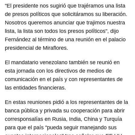
"El presidente nos sugirió que trajéramos una lista
de presos políticos que solicitáramos su liberación.
Nosotros queremos anunciar que trajimos nuestra
lista, la lista son todos los presos políticos", dijo
Fernández al término de una reunión en el palacio
presidencial de Miraflores.
El mandatario venezolano también se reunió en
esta jornada con los directivos de medios de
comunicación en el país y con representantes de
Guardar como favorito
las entidades financieras.
Para poder guardar como favorito, primero has de
iniciar sesión con tu cuenta de 14ymedio.
En estas reuniones pidió a los representantes de la
banca pública y privada su cooperación para abrir
INICIAR SESIÓN
CANCELAR
corresponsalías en Rusia, India, China y Turquía
para que el país "pueda seguir manejando sus