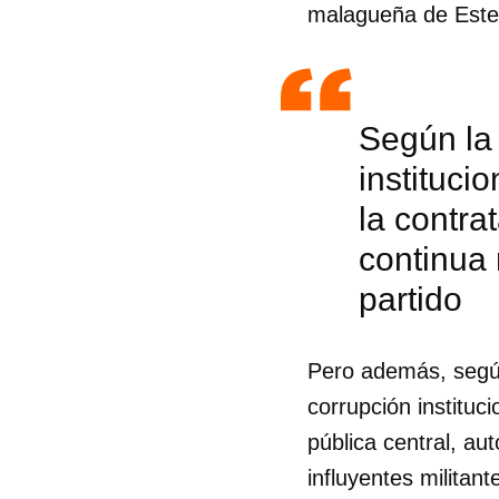
malagueña de Este
Según la 
instituci
la contra
continua 
partido
Pero además, según 
corrupción instituc
pública central, au
influyentes militan