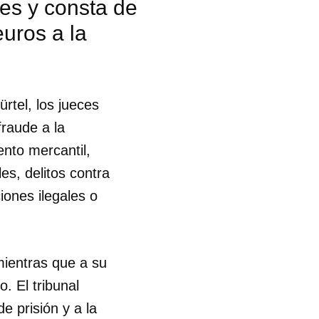
es y consta de
uros a la
rtel, los jueces
fraude a la
ento mercantil,
es, delitos contra
iones ilegales o
mientras que a su
 El tribunal
 tu
e prisión y a la