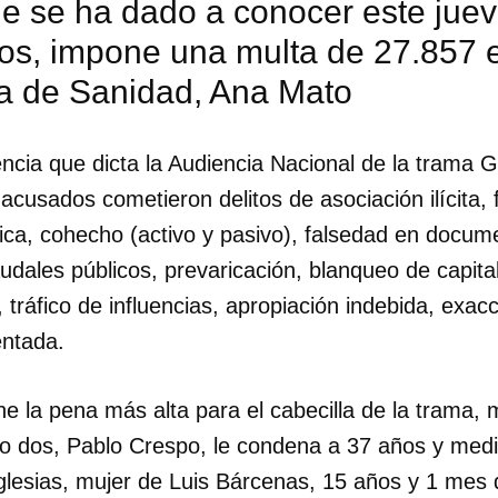
e se ha dado a conocer este juev
ios, impone una multa de 27.857 e
ra de Sanidad, Ana Mato
ncia que dicta la Audiencia Nacional de la trama Gü
acusados cometieron delitos de asociación ilícita, 
ica, cohecho (activo y pasivo), falsedad en docum
dales públicos, prevaricación, blanqueo de capital
, tráfico de influencias, apropiación indebida, exacc
entada.
e la pena más alta para el cabecilla de la trama, 
dar como favorito
 dos, Pablo Crespo, le condena a 37 años y medio.
 poder guardar como favorito, primero has de iniciar sesión con
lesias, mujer de Luis Bárcenas, 15 años y 1 mes d
ta de 14ymedio.