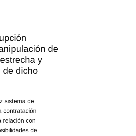
rupción
anipulación de
 estrecha y
s de dicho
az sistema de
a contratación
a relación con
osibilidades de