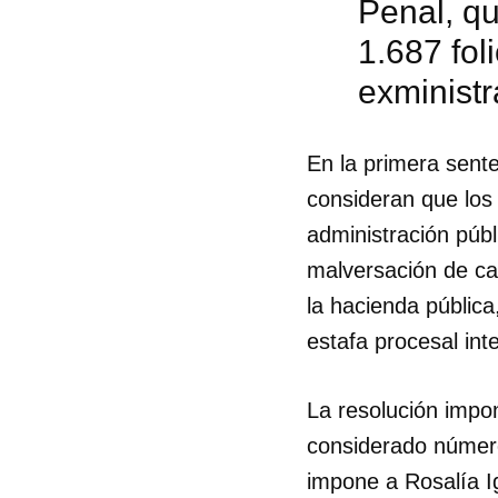
Penal, qu
1.687 fol
exminist
En la primera sente
consideran que los 
administración públ
malversación de cau
la hacienda pública
estafa procesal int
La resolución impon
Guar
considerado número
Para
impone a Rosalía Ig
cuen