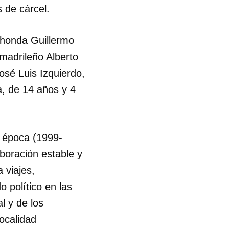
 de cárcel.
R
ahonda Guillermo
madrileño Alberto
osé Luis Izquierdo,
, de 14 años y 4
a época (1999-
aboración estable y
 viajes,
o político en las
l y de los
ocalidad