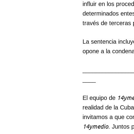
influir en los proc
determinados entes
través de terceras
La sentencia incluy
opone a la condena 
_______________
____
14yme
El equipo de
realidad de la Cub
invitamos a que co
14ymedio
. Juntos 