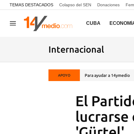
common.go-to-content
TEMAS DESTACADOS
Colapso del SEN
Donaciones
Femi
CUBA
ECONOMÍ
Navegación
Internacional
Para ayudar a 14ymedio
APOYO
El Parti
lucrarse
'Gürtel'