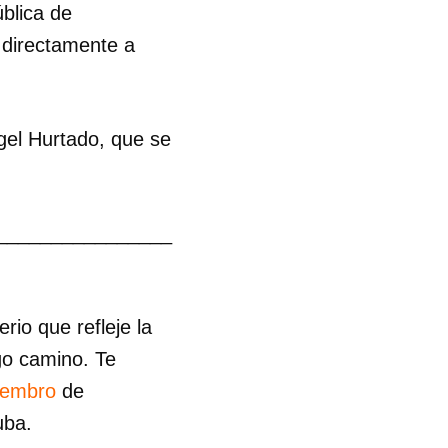
ública de
 directamente a
ngel Hurtado, que se
________________
io que refleje la
go camino. Te
iembro
de
uba.