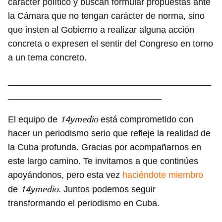
carácter político y buscan formular propuestas ante
Para poder guardar como favorito, primero has de
iniciar sesión con tu cuenta de 14ymedio.
la Cámara que no tengan carácter de norma, sino
que insten al Gobierno a realizar alguna acción
INICIAR SESIÓN
CANCELAR
concreta o expresen el sentir del Congreso en torno
a un tema concreto.
_________________________________________
_______________________________
14ymedio
El equipo de
está comprometido con
hacer un periodismo serio que refleje la realidad de
la Cuba profunda. Gracias por acompañarnos en
este largo camino. Te invitamos a que continúes
apoyándonos, pero esta vez
haciéndote miembro
14ymedio
de
. Juntos podemos seguir
transformando el periodismo en Cuba.