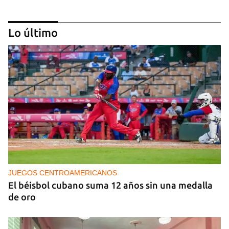
Lo último
NICARAGUA
EE UU propone a la OEA convocar a los
cancilleres para "tomar medidas" contra las
decisiones de Ortega
JUEGOS CENTROAMERICANOS
El béisbol cubano suma 12 años sin una medalla
de oro