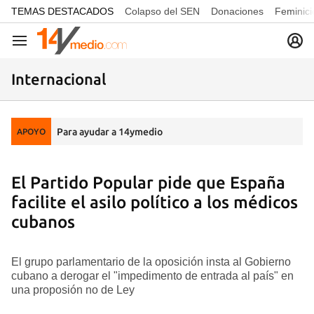
common.go-to-content
TEMAS DESTACADOS
Colapso del SEN
Donaciones
Feminici
Navegación
Internacional
Para ayudar a 14ymedio
APOYO
El Partido Popular pide que España
facilite el asilo político a los médicos
cubanos
El grupo parlamentario de la oposición insta al Gobierno
cubano a derogar el "impedimento de entrada al país" en
una proposión no de Ley