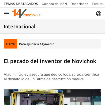
common.go-to-content
TEMAS DESTACADOS
Colapso del SEN
Donaciones
Feminici
Navegación
Internacional
Para ayudar a 14ymedio
APOYO
El pecado del inventor de Novichok
Vladímir Úglev asegura que dedicó toda su vida científica
al desarrollo de un "arma de destrucción masiva"