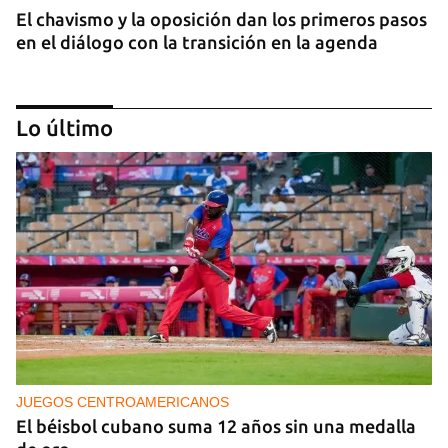
El chavismo y la oposición dan los primeros pasos
en el diálogo con la transición en la agenda
Lo último
NICARAGUA
EE UU propone a la OEA convocar a los
cancilleres para "tomar medidas" contra las
decisiones de Ortega
JUEGOS CENTROAMERICANOS
El béisbol cubano suma 12 años sin una medalla