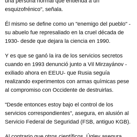
una persona normal que entienda a un
esquizofrénico", señala.
Él mismo se define como un "enemigo del pueblo" -
su abuelo fue represaliado en la cruel década de
1930- desde que dejara la ciencia en 1990.
Y es que se ganó la ira de los servicios secretos
cuando en 1993 denunció junto a Vil Mirzayánov -
Guardar como favorito
exiliado ahora en EEUU- que Rusia seguía
realizando experimentos con armas químicas pese
Para poder guardar como favorito, primero has de
iniciar sesión con tu cuenta de 14ymedio.
al compromiso con Occidente de destruirlas.
INICIAR SESIÓN
CANCELAR
"Desde entonces estoy bajo el control de los
servicios correspondientes", asegura, en alusión al
Servicio Federal de Seguridad (FSB, antiguo KGB).
Al contrario que otros científicos, Úglev asegura