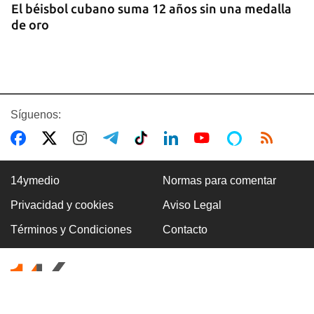
El béisbol cubano suma 12 años sin una medalla
de oro
Síguenos:
14ymedio
Normas para comentar
Privacidad y cookies
Aviso Legal
MASONES
Términos y Condiciones
Contacto
Un centenar de masones frustran el intento del
Gobierno de apartar al líder del Supremo Consejo