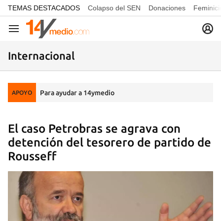
common.go-to-content
TEMAS DESTACADOS
Colapso del SEN
Donaciones
Feminici
Navegación
Internacional
Para ayudar a 14ymedio
APOYO
El caso Petrobras se agrava con
detención del tesorero de partido de
Rousseff