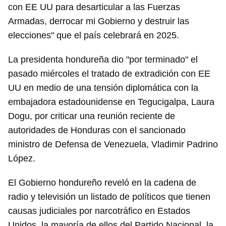
con EE UU para desarticular a las Fuerzas
Armadas, derrocar mi Gobierno y destruir las
elecciones" que el país celebrará en 2025.
La presidenta hondureña dio "por terminado" el
Guardar como favorito
pasado miércoles el tratado de extradición con EE
Para poder guardar como favorito, primero has de
UU en medio de una tensión diplomática con la
iniciar sesión con tu cuenta de 14ymedio.
embajadora estadounidense en Tegucigalpa, Laura
INICIAR SESIÓN
CANCELAR
Dogu, por criticar una reunión reciente de
autoridades de Honduras con el sancionado
ministro de Defensa de Venezuela, Vladimir Padrino
López.
El Gobierno hondureño reveló en la cadena de
radio y televisión un listado de políticos que tienen
causas judiciales por narcotráfico en Estados
Unidos, la mayoría de ellos del Partido Nacional, la