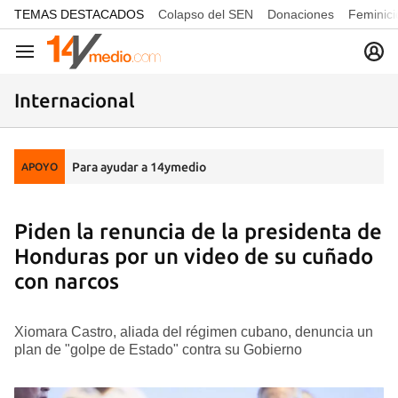
common.go-to-content
TEMAS DESTACADOS
Colapso del SEN
Donaciones
Feminici
Navegación
Internacional
Para ayudar a 14ymedio
APOYO
Piden la renuncia de la presidenta de
Honduras por un video de su cuñado
con narcos
Xiomara Castro, aliada del régimen cubano, denuncia un
plan de "golpe de Estado" contra su Gobierno