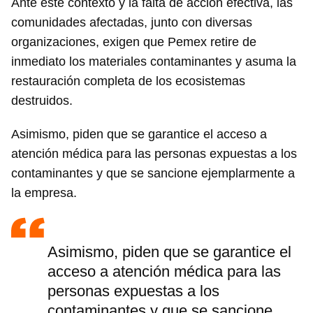
Ante este contexto y la falta de acción efectiva, las
comunidades afectadas, junto con diversas
organizaciones, exigen que Pemex retire de
inmediato los materiales contaminantes y asuma la
restauración completa de los ecosistemas
destruidos.
Guardar como favorito
Asimismo, piden que se garantice el acceso a
atención médica para las personas expuestas a los
Para poder guardar como favorito, primero has de
iniciar sesión con tu cuenta de 14ymedio.
contaminantes y que se sancione ejemplarmente a
la empresa.
INICIAR SESIÓN
CANCELAR
Asimismo, piden que se garantice el
acceso a atención médica para las
personas expuestas a los
contaminantes y que se sancione