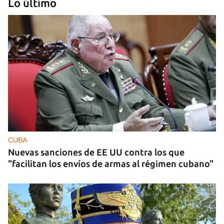
Lo último
MIAMI
La hija de un diplomático castrista expulsado de
EE UU en 2003 está bajo custodia del ICE
CUBA
Nuevas sanciones de EE UU contra los que
"facilitan los envíos de armas al régimen cubano"