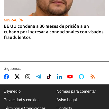
MIGRACIÓN
EE UU condena a 30 meses de prisión a un
cubano por ingresar a connacionales con visados
fraudulentos
Síguenos:
14ymedio
Normas para comentar
Privacidad y cookies
Aviso Legal
FOTO DEL DÍA
Términos y Condiciones
Contacto