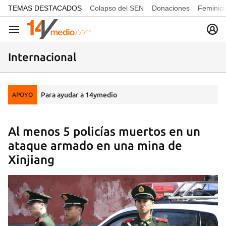
common.go-to-content
TEMAS DESTACADOS
Colapso del SEN
Donaciones
Feminici
Navegación
Internacional
Para ayudar a 14ymedio
APOYO
Al menos 5 policías muertos en un
ataque armado en una mina de
Xinjiang