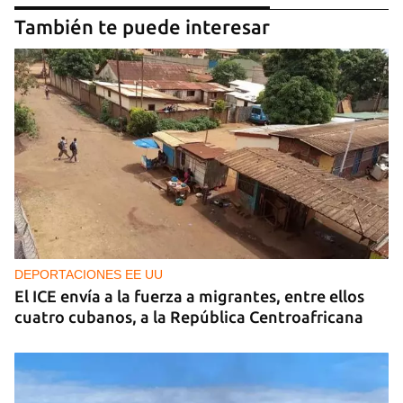
También te puede interesar
Guardar como favorito
Para poder guardar como favorito, primero has de
iniciar sesión con tu cuenta de 14ymedio.
INICIAR SESIÓN
CANCELAR
DEPORTACIONES EE UU
El ICE envía a la fuerza a migrantes, entre ellos
cuatro cubanos, a la República Centroafricana