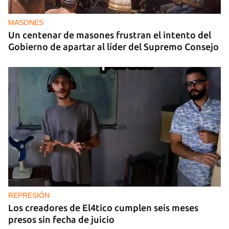
cancilleres para "tomar medidas" contra las
decisiones de Ortega
MASONES
Un centenar de masones frustran el intento del
Gobierno de apartar al líder del Supremo Consejo
REPRESIÓN
Los creadores de El4tico cumplen seis meses
presos sin fecha de juicio