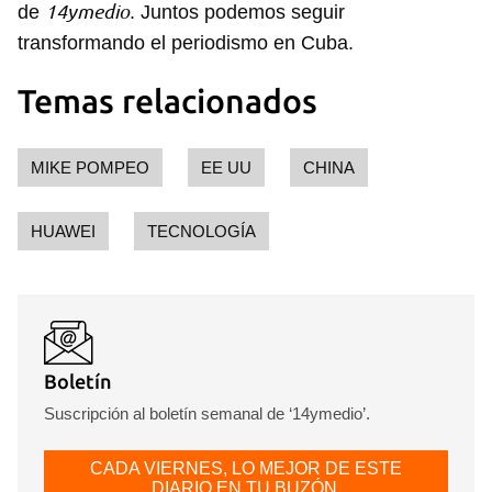
14ymedio
de
. Juntos podemos seguir
Guardar como favorito
transformando el periodismo en Cuba.
Para poder guardar como favorito, primero has de
Temas relacionados
iniciar sesión con tu cuenta de 14ymedio.
INICIAR SESIÓN
CANCELAR
MIKE POMPEO
EE UU
CHINA
HUAWEI
TECNOLOGÍA
Boletín
Suscripción al boletín semanal de ‘14ymedio’.
CADA VIERNES, LO MEJOR DE ESTE
DIARIO EN TU BUZÓN.