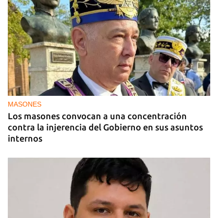
MIAMI
La hija de un diplomático castrista expulsado de
EE UU en 2003 está bajo custodia del ICE
MASONES
Los masones convocan a una concentración
contra la injerencia del Gobierno en sus asuntos
internos