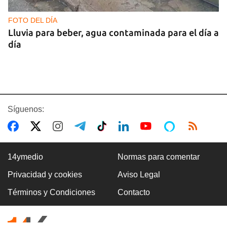
FOTO DEL DÍA
Lluvia para beber, agua contaminada para el día a
día
Síguenos:
14ymedio
Normas para comentar
Privacidad y cookies
Aviso Legal
COMERCIO
Términos y Condiciones
Contacto
La Cuevita, el verdadero mercado mayorista de
Cuba, abastece la economía nacional