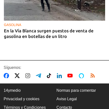
GASOLINA
En la Vía Blanca surgen puestos de venta de
gasolina en botellas de un litro
Síguenos:
14ymedio
Normas para comentar
Privacidad y cookies
Aviso Legal
Premio Literario Lourdes Gil 2026 en Poesía
Términos y Condiciones
Contacto