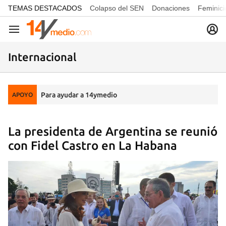
common.go-to-content
TEMAS DESTACADOS
Colapso del SEN
Donaciones
Feminici
Navegación
Internacional
Para ayudar a 14ymedio
APOYO
La presidenta de Argentina se reunió
con Fidel Castro en La Habana