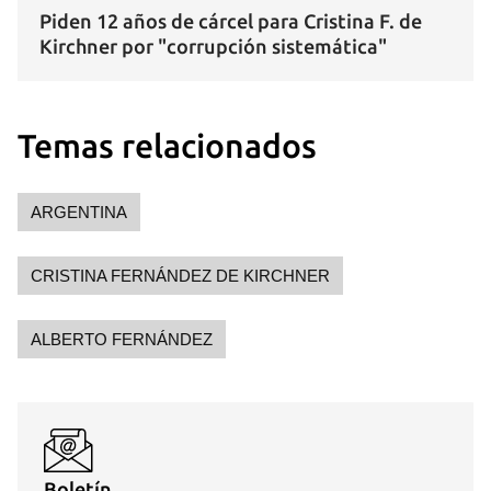
Piden 12 años de cárcel para Cristina F. de
Kirchner por "corrupción sistemática"
Guardar como favorito
Temas relacionados
Para poder guardar como favorito, primero has de
iniciar sesión con tu cuenta de 14ymedio.
ARGENTINA
INICIAR SESIÓN
CANCELAR
CRISTINA FERNÁNDEZ DE KIRCHNER
ALBERTO FERNÁNDEZ
Boletín