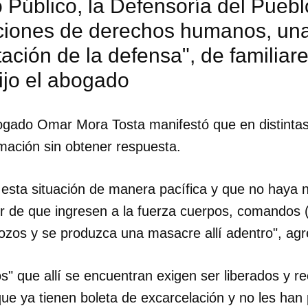
o Público, la Defensoría del Puebl
ciones de derechos humanos, un
ación de la defensa", de familiare
ijo el abogado
bogado Omar Mora Tosta manifestó que en distinta
rmación sin obtener respuesta.
 esta situación de manera pacífica y que no haya 
r de que ingresen a la fuerza cuerpos, comandos 
bozos y se produzca una masacre allí adentro", agr
dar como favorito
os" que allí se encuentran exigen ser liberados y 
 poder guardar como favorito, primero has de iniciar sesión con
ue ya tienen boleta de excarcelación y no les han p
ta de 14ymedio.