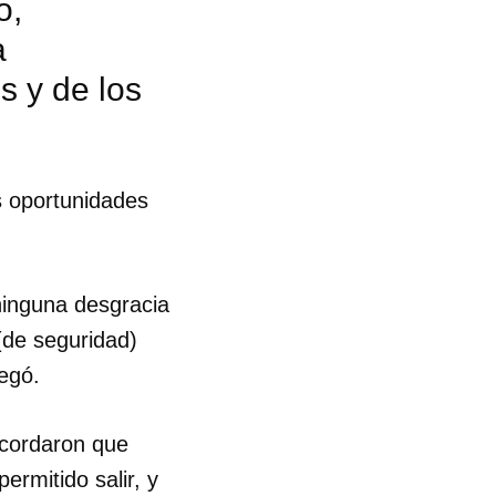
o,
a
s y de los
s oportunidades
ninguna desgracia
(de seguridad)
egó.
recordaron que
 tu
ermitido salir, y