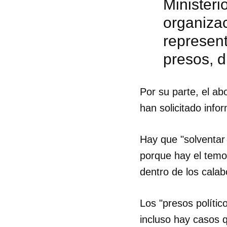
Ministeri
organiza
represent
presos, d
Por su parte, el a
han solicitado info
Hay que "solventar
porque hay el temo
dentro de los cala
Guar
Los "presos polític
Para
incluso hay casos q
cuen