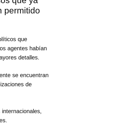
sos que ya
n permitido
líticos que
rios agentes habían
yores detalles.
mente se encuentran
nizaciones de
 internacionales,
es.