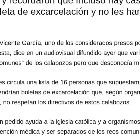
 y recordaron que incluso hay ca
leta de excarcelación y no les ha
Vicente García, uno de los considerados presos po
testa, dice en un audiovisual difundido ayer que va
omunes" de los calabozos pero que desconocía ma
les circula una lista de 16 personas que supuesta
tendrían boletas de excarcelación que, según orga
no respetan los directivos de estos calabozos.
 pedido ayuda a la iglesia católica y a organismos
atención médica y ser separados de los reos comun