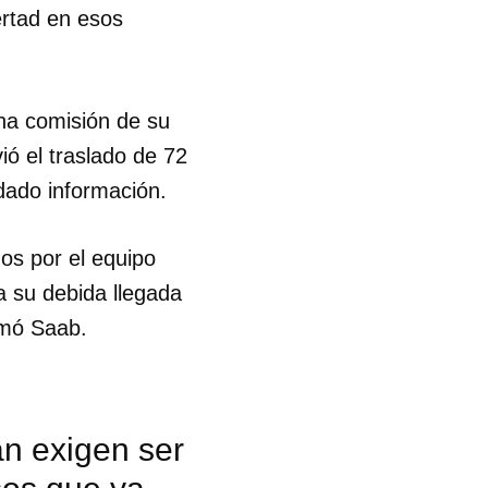
ertad en esos
R
una comisión de su
ió el traslado de 72
 dado información.
dos por el equipo
a su debida llegada
rmó Saab.
an exigen ser