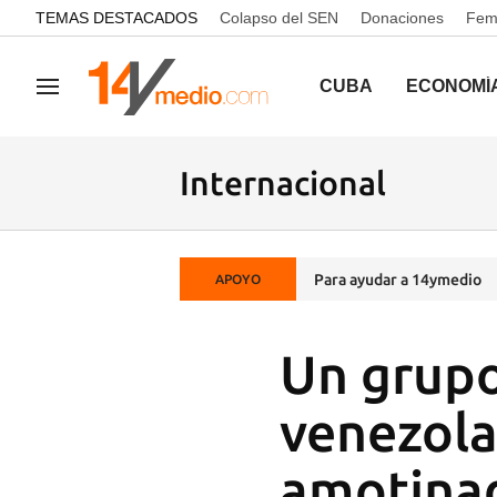
common.go-to-content
TEMAS DESTACADOS
Colapso del SEN
Donaciones
Femi
CUBA
ECONOMÍ
Navegación
Internacional
Para ayudar a 14ymedio
APOYO
Un grupo
venezola
amotinad