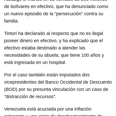
de bolívares en efectivo, que ha denunciado como
un nuevo episodio de la "persecución" contra su
familia.
Tintori ha declarado al respecto que no es ilegal
poseer dinero en efectivo, y ha explicado que el
efectivo estaba destinado a atender las
necesidades de su abuela, que tiene 100 años y
está ingresada en un hospital.
Por el caso también están imputados dos
Guardar como favorito
vicepresidentes del Banco Occidental de Descuento
Para poder guardar como favorito, primero has de
(BOD) por su presunta vinculación con un caso de
iniciar sesión con tu cuenta de 14ymedio.
"distracción de recursos".
INICIAR SESIÓN
CANCELAR
Venezuela está acuciada por una inflación