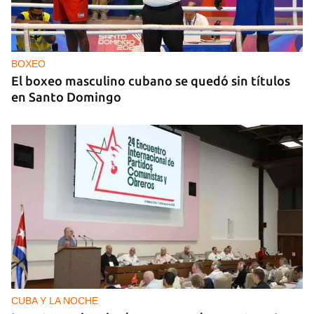
NICARAGUA
EE UU propone a la OEA convocar a los
cancilleres para "tomar medidas" contra las
decisiones de Ortega
BOXEO
El boxeo masculino cubano se quedó sin títulos
en Santo Domingo
CUBA Y LA NOCHE