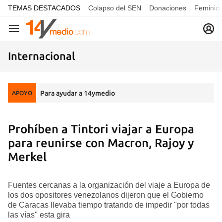
common.go-to-content
TEMAS DESTACADOS
Colapso del SEN
Donaciones
Feminici
Navegación
Internacional
Para ayudar a 14ymedio
APOYO
Prohíben a Tintori viajar a Europa
para reunirse con Macron, Rajoy y
Merkel
Fuentes cercanas a la organización del viaje a Europa de
los dos opositores venezolanos dijeron que el Gobierno
de Caracas llevaba tiempo tratando de impedir "por todas
las vías" esta gira