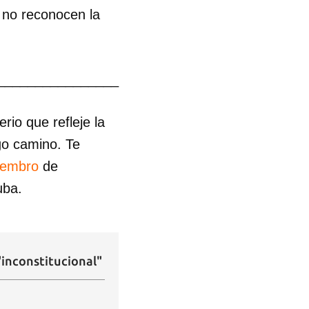
 no reconocen la
________________
io que refleje la
go camino. Te
iembro
de
uba.
inconstitucional"