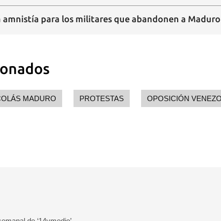
 amnistía para los militares que abandonen a Madur
ionados
COLÁS MADURO
PROTESTAS
OPOSICIÓN VENEZ
 semanal de ‘14ymedio’.