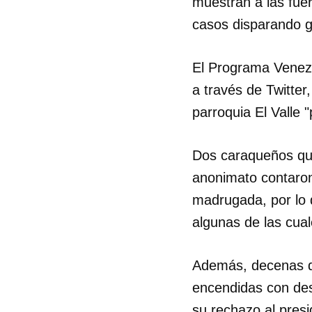
muestran a las fuer
casos disparando g
El Programa Venez
a través de Twitter
parroquia El Valle 
Dos caraqueños que 
anonimato contaron
madrugada, por lo 
algunas de las cual
Además, decenas d
Guar
encendidas con des
Para
cuen
su rechazo al pres