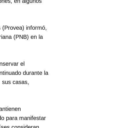
iones, en algunos
(Provea) informó,
ariana (PNB) en la
nservar el
ntinuado durante la
 sus casas,
antienen
do para manifestar
 tu
íses consideran