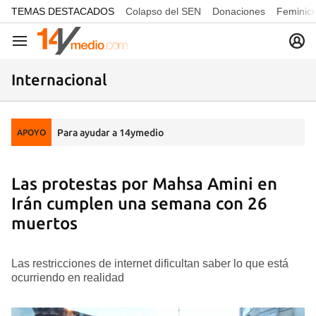
common.go-to-content
TEMAS DESTACADOS
Colapso del SEN
Donaciones
Feminici
Navegación
Internacional
Para ayudar a 14ymedio
APOYO
Las protestas por Mahsa Amini en
Irán cumplen una semana con 26
muertos
Las restricciones de internet dificultan saber lo que está
ocurriendo en realidad