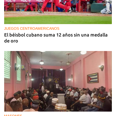
NICARAGUA
EE UU propone a la OEA convocar a los
cancilleres para "tomar medidas" contra las
decisiones de Ortega
JUEGOS CENTROAMERICANOS
El béisbol cubano suma 12 años sin una medalla
de oro