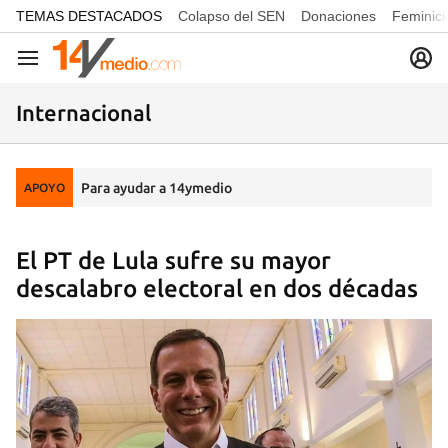
common.go-to-content
TEMAS DESTACADOS
Colapso del SEN
Donaciones
Feminici
Navegación
Internacional
Para ayudar a 14ymedio
APOYO
El PT de Lula sufre su mayor
descalabro electoral en dos décadas