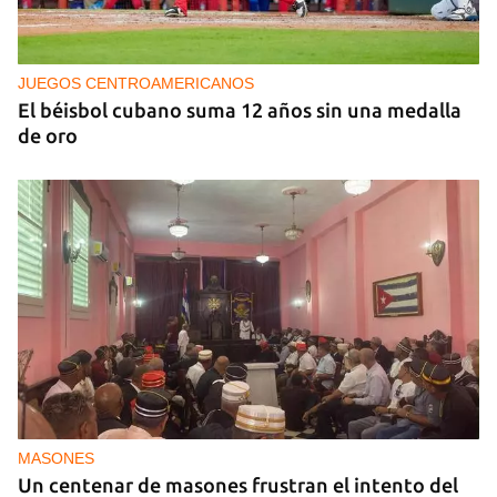
NICARAGUA
EE UU propone a la OEA convocar a los
cancilleres para "tomar medidas" contra las
decisiones de Ortega
JUEGOS CENTROAMERICANOS
El béisbol cubano suma 12 años sin una medalla
de oro
MASONES
Un centenar de masones frustran el intento del