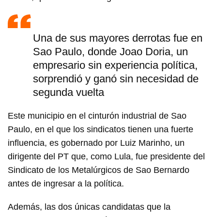
Una de sus mayores derrotas fue en
Sao Paulo, donde Joao Doria, un
empresario sin experiencia política,
sorprendió y ganó sin necesidad de
segunda vuelta
Este municipio en el cinturón industrial de Sao
Paulo, en el que los sindicatos tienen una fuerte
Guardar como favorito
influencia, es gobernado por Luiz Marinho, un
dirigente del PT que, como Lula, fue presidente del
Para poder guardar como favorito, primero has de
iniciar sesión con tu cuenta de 14ymedio.
Sindicato de los Metalúrgicos de Sao Bernardo
antes de ingresar a la política.
INICIAR SESIÓN
CANCELAR
Además, las dos únicas candidatas que la