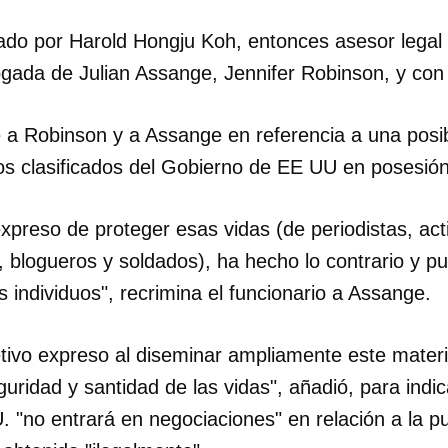
ado por Harold Hongju Koh, entonces asesor legal
gada de Julian Assange, Jennifer Robinson, y con 
e a Robinson y a Assange en referencia a una posi
 clasificados del Gobierno de EE UU en posesión
preso de proteger esas vidas (de periodistas, acti
blogueros y soldados), ha hecho lo contrario y pue
s individuos", recrimina el funcionario a Assange.
tivo expreso al diseminar ampliamente este materia
dar como favorito
eguridad y santidad de las vidas", añadió, para indi
 "no entrará en negociaciones" en relación a la pu
 poder guardar como favorito, primero has de iniciar sesión con
ta de 14ymedio.