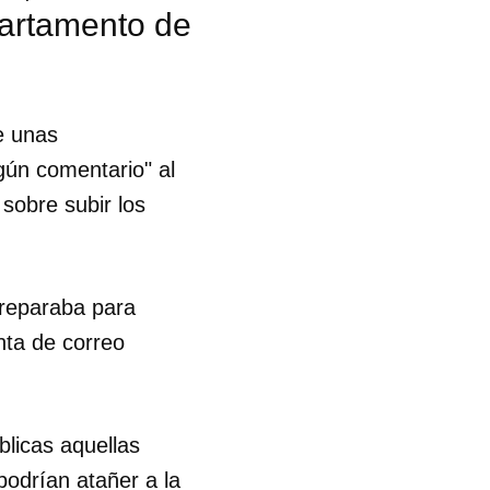
partamento de
e unas
lgún comentario" al
sobre subir los
preparaba para
enta de correo
blicas aquellas
odrían atañer a la