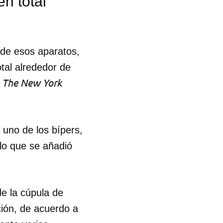
en total
R
o de esos aparatos,
otal alrededor de
The New York
o
 uno de los bípers,
 lo que se añadió
e la cúpula de
ción, de acuerdo a