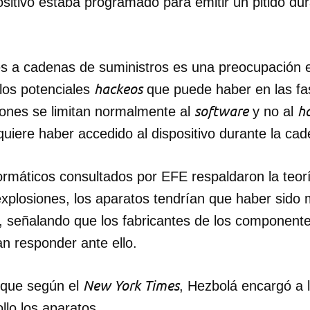
positivo estaba programado para emitir un pitido du
es a cadenas de suministros es una preocupación 
hackeos
 los potenciales
que puede haber en las fas
software
h
ones se limitan normalmente al
y no al
quiere haber accedido al dispositivo durante la ca
formáticos consultados por EFE respaldaron la teor
xplosiones, los aparatos tendrían que haber sido
o, señalando que los fabricantes de los component
n responder ante ello.
New York Times
 que según el
, Hezbolá encargó a
llo los aparatos.