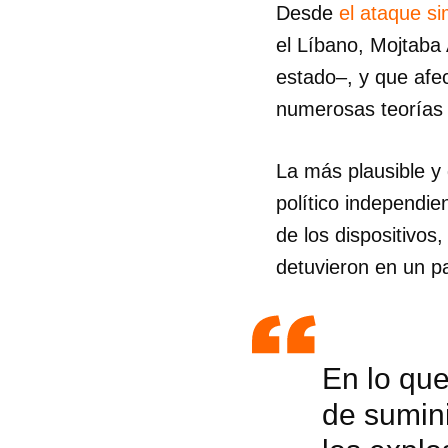
Desde
el ataque s
el Líbano, Mojtaba
estado–, y que afe
numerosas teorías
La más plausible y 
político independie
de los dispositivos
detuvieron en un pa
En lo que
Guar
de sumini
Para
cuen