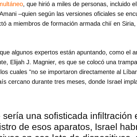
imultáneo
, que hirió a miles de personas, incluido e
 Amani –quien según las versiones oficiales se en
ctó a miembros de formación armada chií en Siria,
que algunos expertos están apuntando, como el ana
nte, Elijah J. Magnier, es que se colocó una tramp
, los cuales "no se importaron directamente al Líba
ís cercano durante tres meses, donde Israel impla
 sería una sofisticada infiltración
dar como favorito
stro de esos aparatos, Israel hab
 poder guardar como favorito, primero has de iniciar sesión con
ta de 14ymedio.