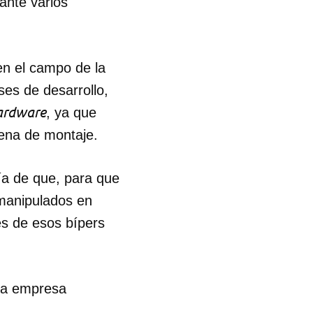
rante varios
en el campo de la
es de desarrollo,
ardware
, ya que
dena de montaje.
ía de que, para que
 manipulados en
es de esos bípers
 la empresa