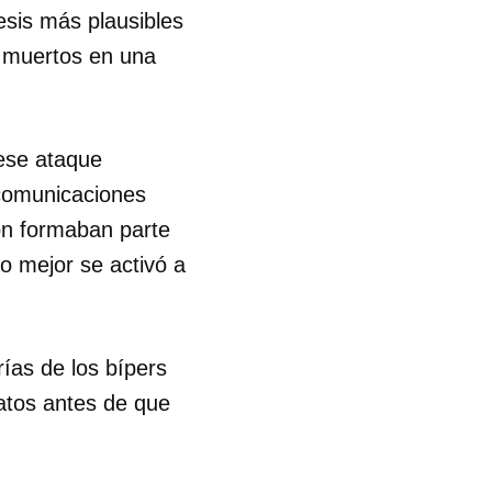
esis más plausibles
 muertos en una
 ese ataque
ecomunicaciones
on formaban parte
o mejor se activó a
rías de los bípers
ratos antes de que