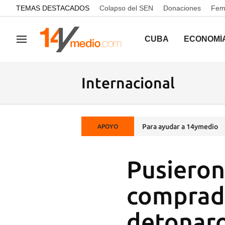
common.go-to-content
TEMAS DESTACADOS
Colapso del SEN
Donaciones
Femi
CUBA
ECONOMÍ
Navegación
Internacional
Para ayudar a 14ymedio
APOYO
Pusieron
comprado
detonaro