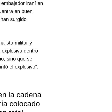
l embajador iraní en
cuentra en buen
 han surgido
lista militar y
a explosiva dentro
no, sino que se
ntó el explosivo".
 en la cadena
ría colocado
 tu