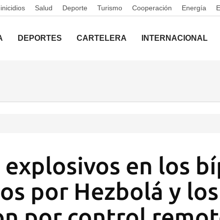
nicidios
Salud
Deporte
Turismo
Cooperación
Energía
A
DEPORTES
CARTELERA
INTERNACIONAL
 explosivos en los b
s por Hezbolá y los
n por control remo