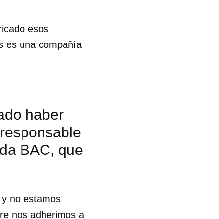
ricado esos
los es una compañía
ado haber
a responsable
ada BAC, que
a y no estamos
mpre nos adherimos a