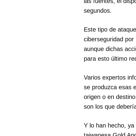
las fuentes, el dis
segundos.
Este tipo de ataqu
ciberseguridad por
aunque dichas acci
para esto último re
Varios expertos in
se produzca esas e
origen o en destin
son los que debería
Y lo han hecho, ya
taiwanesa Gold Apo