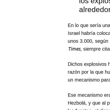
los explo
alrededo
En lo que sería una
Israel habría coloc
unos 3.000, según 
Times
, siempre cit
Dichos explosivos h
razón por la que hu
un mecanismo para
Ese mecanismo era
Hezbolá, y que al p