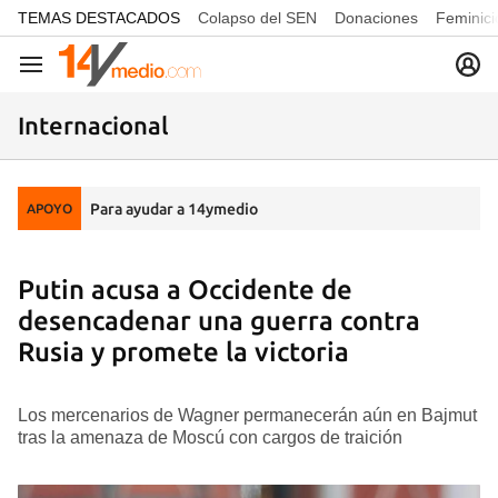
common.go-to-content
TEMAS DESTACADOS
Colapso del SEN
Donaciones
Feminici
Navegación
Internacional
Para ayudar a 14ymedio
APOYO
Putin acusa a Occidente de
desencadenar una guerra contra
Rusia y promete la victoria
Los mercenarios de Wagner permanecerán aún en Bajmut
tras la amenaza de Moscú con cargos de traición