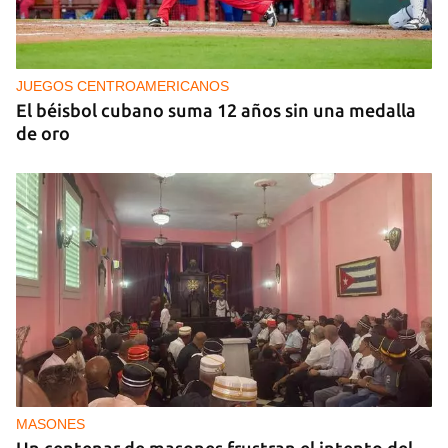
NICARAGUA
EE UU propone a la OEA convocar a los
cancilleres para "tomar medidas" contra las
decisiones de Ortega
JUEGOS CENTROAMERICANOS
El béisbol cubano suma 12 años sin una medalla
de oro
MASONES