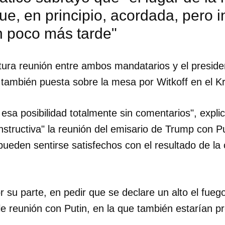
ue, en principio, acordada, pero
n poco más tarde"
tura reunión entre ambos mandatarios y el preside
 también puesta sobre la mesa por Witkoff en el K
 esa posibilidad totalmente sin comentarios", expl
structiva" la reunión del emisario de Trump con P
ueden sentirse satisfechos con el resultado de la 
dar como favorito
por su parte, en pedir que se declare un alto el fu
e reunión con Putin, en la que también estarían p
 poder guardar como favorito, primero has de iniciar sesión con
ta de 14ymedio.