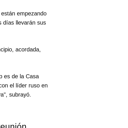
es están empezando
s días llevarán sus
ncipio, acordada,
p es de la Casa
con el líder ruso en
va", subrayó.
reunión