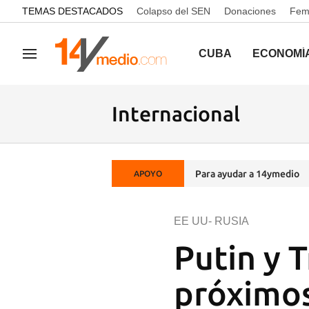
common.go-to-content
TEMAS DESTACADOS
Colapso del SEN
Donaciones
Femi
CUBA
ECONOMÍ
Navegación
Internacional
Para ayudar a 14ymedio
APOYO
EE UU- RUSIA
Putin y 
próximos