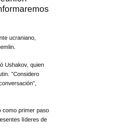
 informaremos
nte ucraniano,
remlin.
icó Ushakov, quien
utin. "Considero
conversación",
ego como primer paso
resentes líderes de
 tu