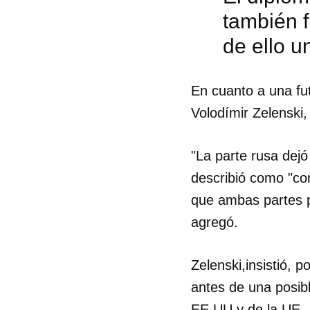
también f
de ello u
En cuanto a una fu
Volodímir Zelenski,
"La parte rusa dejó
describió como "con
que ambas partes p
agregó.
Guar
Zelenski,insistió, 
antes de una posibl
Para
cuen
EE UU y de la UE.