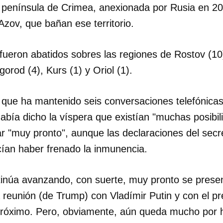
a península de Crimea, anexionada por Rusia en 20
zov, que bañan ese territorio.
ueron abatidos sobres las regiones de Rostov (10)
orod (4), Kurs (1) y Oriol (1).
 que ha mantenido seis conversaciones telefónica
había dicho la víspera que existían "muchas posibil
ar "muy pronto", aunque las declaraciones del secr
ían haber frenado la inmunencia.
ntinúa avanzando, con suerte, muy pronto se presen
reunión (de Trump) con Vladímir Putin y con el pr
 próximo. Pero, obviamente, aún queda mucho por 