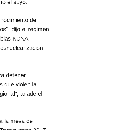
mo el suyo.
onocimiento de
s", dijo el régimen
ticias KCNA,
esnuclearización
ra detener
s que violen la
gional", añade el
 a la mesa de