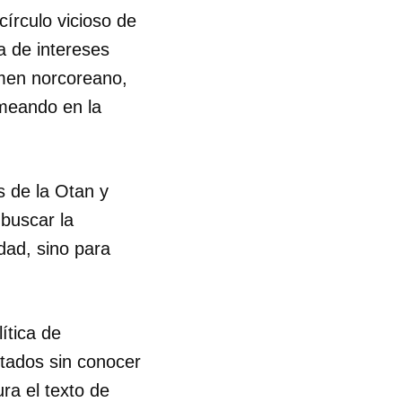
círculo vicioso de
R
a de intereses
imen norcoreano,
smeando en la
s de la Otan y
 buscar la
dad, sino para
ítica de
ntados sin conocer
ura el texto de