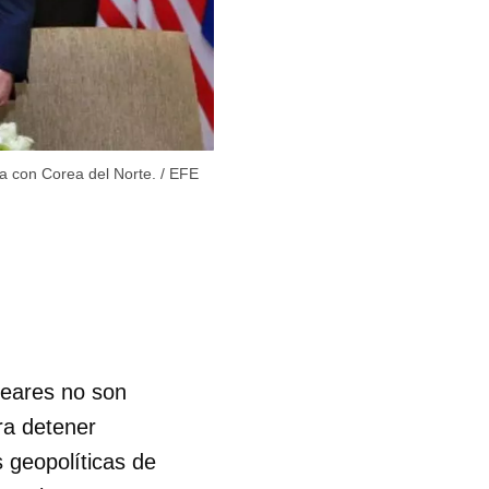
a con Corea del Norte.
/
EFE
leares no son
ra detener
s geopolíticas de