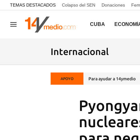
common.go-to-content
TEMAS DESTACADOS
Colapso del SEN
Donaciones
Femi
CUBA
ECONOMÍ
Navegación
Internacional
Para ayudar a 14ymedio
APOYO
Pyongyan
nucleare
para neg