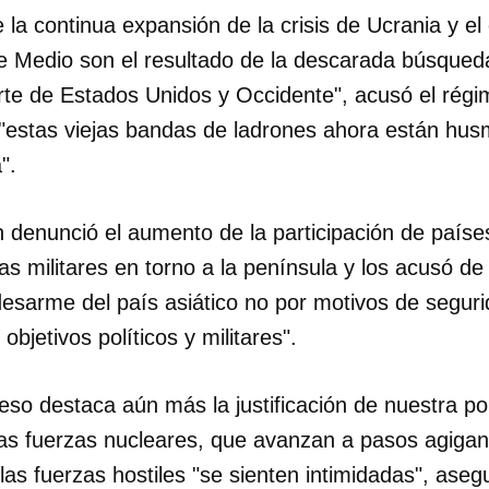
 la continua expansión de la crisis de Ucrania y el 
INICIAR SESIÓN
CANCELA
te Medio son el resultado de la descarada búsqued
arte de Estados Unidos y Occidente", acusó el rég
"estas viejas bandas de ladrones ahora están hu
".
denunció el aumento de la participación de paíse
 militares en torno a la península y los acusó de
desarme del país asiático no por motivos de seguri
objetivos políticos y militares".
so destaca aún más la justificación de nuestra pol
 las fuerzas nucleares, que avanzan a pasos agiga
 las fuerzas hostiles "se sienten intimidadas", aseg