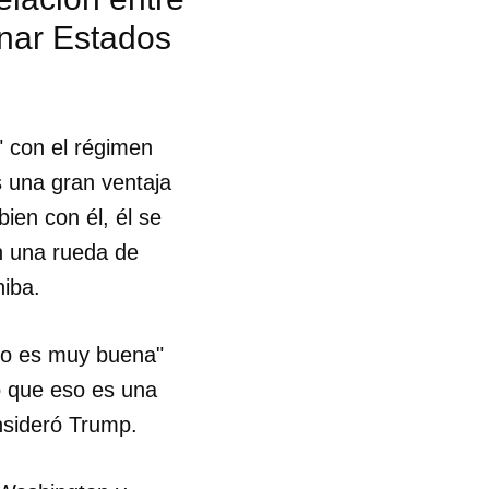
nar Estados
" con el régimen
s una gran ventaja
ien con él, él se
n una rueda de
hiba.
 no es muy buena"
o que eso es una
nsideró Trump.