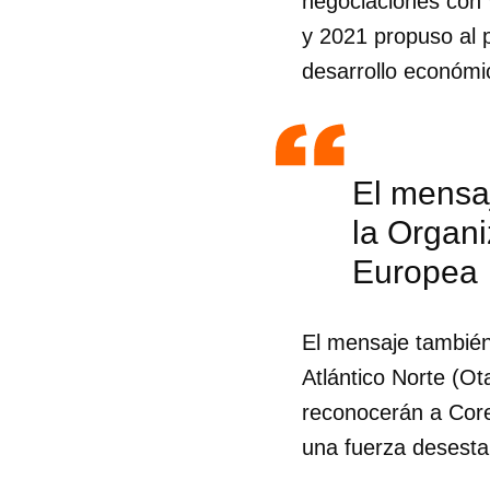
negociaciones con 
y 2021 propuso al 
desarrollo económi
El mensaj
la Organi
Europea
El mensaje también
Atlántico Norte (O
reconocerán a Core
Guar
una fuerza desestab
Para
cuen