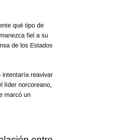
nte qué tipo de
manezca fiel a su
ensa de los Estados
intentaría reavivar
l líder norcoreano,
ue marcó un
elación entre