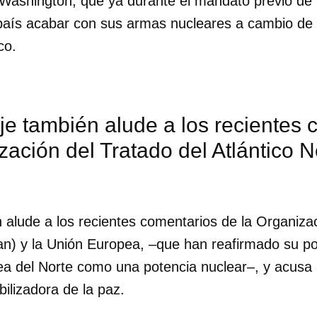
Washington, que ya durante el mandato previo de
país acabar con sus armas nucleares a cambio de 
co.
e también alude a los recientes 
zación del Tratado del Atlántico N
 alude a los recientes comentarios de la Organizac
tan) y la Unión Europea, –que han reafirmado su p
a del Norte como una potencia nuclear–, y acusa 
dar como favorito
ilizadora de la paz.
 poder guardar como favorito, primero has de iniciar sesión con
ta de 14ymedio.