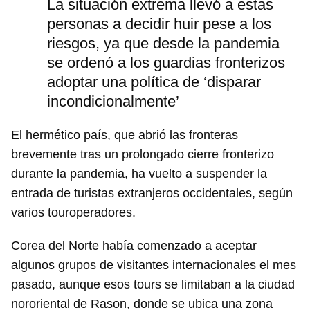
La situación extrema llevó a estas
personas a decidir huir pese a los
riesgos, ya que desde la pandemia
se ordenó a los guardias fronterizos
adoptar una política de ‘disparar
Guardar como favorito
incondicionalmente’
Para poder guardar como favorito, primero has de
iniciar sesión con tu cuenta de 14ymedio.
El hermético país, que abrió las fronteras
brevemente tras un prolongado cierre fronterizo
INICIAR SESIÓN
CANCELAR
durante la pandemia, ha vuelto a suspender la
entrada de turistas extranjeros occidentales, según
varios touroperadores.
Corea del Norte había comenzado a aceptar
algunos grupos de visitantes internacionales el mes
pasado, aunque esos tours se limitaban a la ciudad
nororiental de Rason, donde se ubica una zona