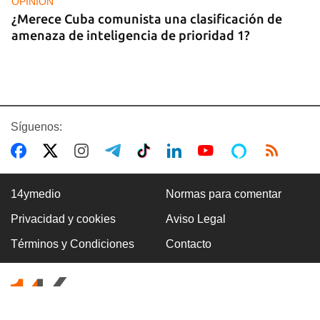
OPINIÓN
¿Merece Cuba comunista una clasificación de
amenaza de inteligencia de prioridad 1?
Síguenos:
14ymedio
Normas para comentar
Privacidad y cookies
Aviso Legal
ASALTOS
Términos y Condiciones
Contacto
"Cuba entera es una boca de lobo"