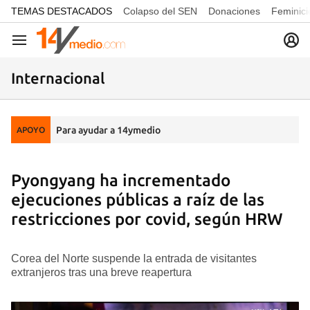
common.go-to-content
TEMAS DESTACADOS
Colapso del SEN
Donaciones
Feminici
Navegación
Internacional
Para ayudar a 14ymedio
APOYO
Pyongyang ha incrementado
ejecuciones públicas a raíz de las
restricciones por covid, según HRW
Corea del Norte suspende la entrada de visitantes
extranjeros tras una breve reapertura