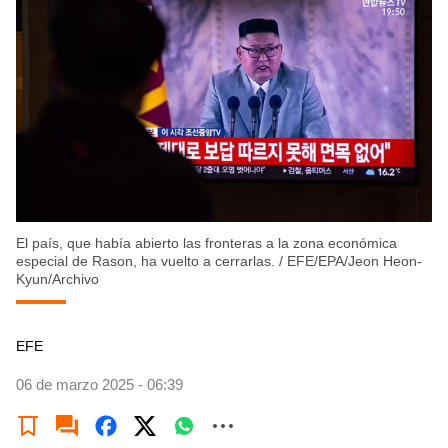
El país, que había abierto las fronteras a la zona económica
especial de Rason, ha vuelto a cerrarlas.
/
EFE/EPA/Jeon Heon-
Kyun/Archivo
EFE
06 de marzo 2025 - 06:39