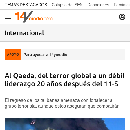
common.go-to-content
TEMAS DESTACADOS
Colapso del SEN
Donaciones
Feminici
Navegación
Internacional
Para ayudar a 14ymedio
APOYO
Al Qaeda, del terror global a un débil
liderazgo 20 años después del 11-S
El regreso de los talibanes amenaza con fortalecer al
grupo terrorista, aunque estos aseguran que combatirán