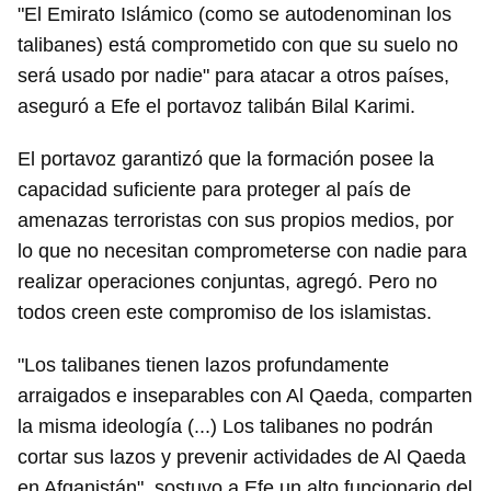
"El Emirato Islámico (como se autodenominan los
talibanes) está comprometido con que su suelo no
será usado por nadie" para atacar a otros países,
aseguró a Efe el portavoz talibán Bilal Karimi.
El portavoz garantizó que la formación posee la
capacidad suficiente para proteger al país de
amenazas terroristas con sus propios medios, por
lo que no necesitan comprometerse con nadie para
Guardar como favorito
realizar operaciones conjuntas, agregó. Pero no
todos creen este compromiso de los islamistas.
Para poder guardar como favorito, primero has de
iniciar sesión con tu cuenta de 14ymedio.
"Los talibanes tienen lazos profundamente
INICIAR SESIÓN
CANCELAR
arraigados e inseparables con Al Qaeda, comparten
la misma ideología (...) Los talibanes no podrán
cortar sus lazos y prevenir actividades de Al Qaeda
en Afganistán", sostuvo a Efe un alto funcionario del