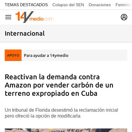
common.go-to-content
TEMAS DESTACADOS
Colapso del SEN
Donaciones
Feminici
Navegación
Internacional
Para ayudar a 14ymedio
APOYO
Reactivan la demanda contra
Amazon por vender carbón de un
terreno expropiado en Cuba
Un tribunal de Florida desestimó la reclamación inicial
pero ofreció la opción de modificarla