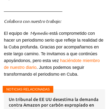
Guardar como favorito
________________________
Para poder guardar como favorito, primero has de
Colabora con nuestro trabajo:
iniciar sesión con tu cuenta de 14ymedio.
14ymedio
El equipo de
está comprometido con
INICIAR SESIÓN
CANCELAR
hacer un periodismo serio que refleje la realidad de
la Cuba profunda. Gracias por acompañarnos en
este largo camino. Te invitamos a que continúes
apoyándonos, pero esta vez
haciéndote miembro
de nuestro diario
. Juntos podemos seguir
transformando el periodismo en Cuba.
NOTICIAS RELACIONADAS
Un tribunal de EE UU desestima la demanda
contra Amazon por carbón expropiado en