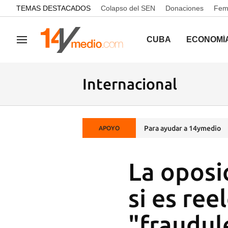
common.go-to-content
TEMAS DESTACADOS
Colapso del SEN
Donaciones
Femi
CUBA
ECONOMÍ
Navegación
Internacional
Para ayudar a 14ymedio
APOYO
La oposi
si es ree
"fraudul