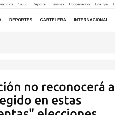
nicidios
Salud
Deporte
Turismo
Cooperación
Energía
A
DEPORTES
CARTELERA
INTERNACIONAL
ción no reconocerá 
legido en estas
entas" elecciones