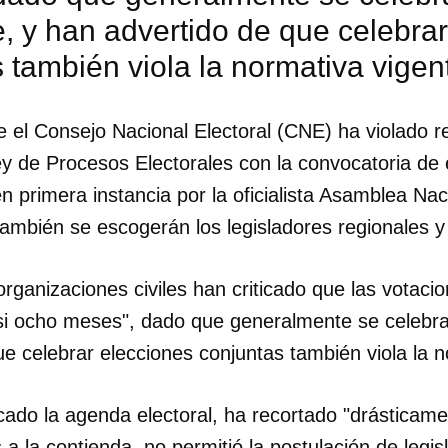
, y han advertido de que celebra
 también viola la normativa vigen
 el Consejo Nacional Electoral (CNE) ha violado r
ey de Procesos Electorales con la convocatoria de 
n primera instancia por la oficialista Asamblea Na
ambién se escogerán los legisladores regionales y
organizaciones civiles han criticado que las votaci
si ocho meses", dado que generalmente se celebra
e celebrar elecciones conjuntas también viola la n
dar como favorito
ado la agenda electoral, ha recortado "drásticame
 poder guardar como favorito, primero has de iniciar sesión con
ta de 14ymedio.
 a la contienda, no permitió la postulación de legis