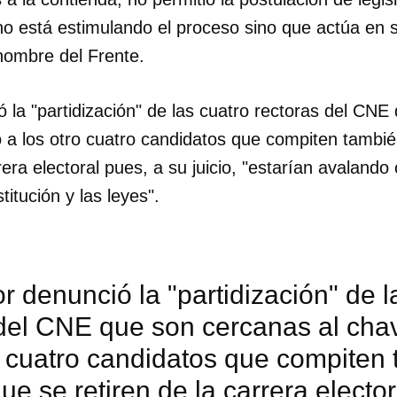
y no está estimulando el proceso sino que actúa en s
INICIAR SESIÓN
CANCELA
 nombre del Frente.
ó la "partidización" de las cuatro rectoras del CN
ió a los otro cuatro candidatos que compiten tamb
rera electoral pues, a su juicio, "estarían avalando
titución y las leyes".
or denunció la "partidización" de l
del CNE que son cercanas al chav
o cuatro candidatos que compiten
e se retiren de la carrera elector