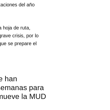
taciones del año
 hoja de ruta,
ave crisis, por lo
 que se prepare el
se han
s semanas para
romueve la MUD