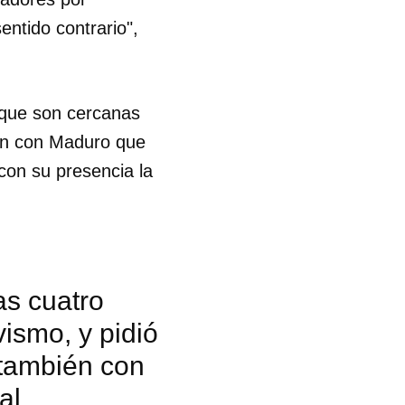
entido contrario",
R
E que son cercanas
ién con Maduro que
 con su presencia la
as cuatro
ismo, y pidió
 también con
al