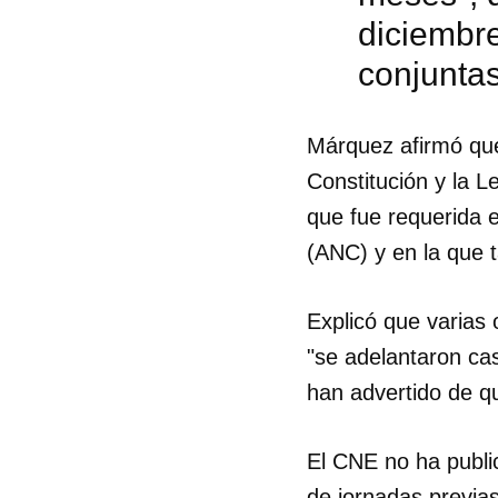
diciembre
conjuntas
Márquez afirmó que
Constitución y la L
que fue requerida e
(ANC) y en la que t
Explicó que varias 
"se adelantaron ca
han advertido de qu
Guar
El CNE no ha public
Para
cuen
de jornadas previas