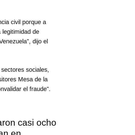
ia civil porque a
a legitimidad de
enezuela", dijo el
 sectores sociales,
ositores Mesa de la
validar el fraude".
aron casi ocho
an en