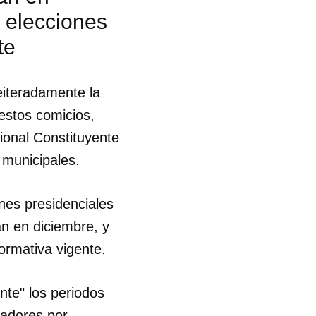
r elecciones
te
eiteradamente la
estos comicios,
cional Constituyente
 municipales.
ones presidenciales
n en diciembre, y
ormativa vigente.
nte" los periodos
 tu
ladores por