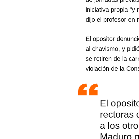
iniciativa propia "
dijo el profesor en
El opositor denunci
al chavismo, y pid
se retiren de la car
violación de la Cons
El oposit
rectoras 
a los otr
Maduro qu