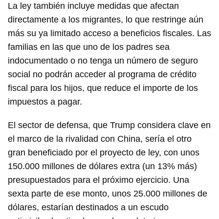
La ley también incluye medidas que afectan
directamente a los migrantes, lo que restringe aún
más su ya limitado acceso a beneficios fiscales. Las
Guardar como favorito
familias en las que uno de los padres sea
Para poder guardar como favorito, primero has de
indocumentado o no tenga un número de seguro
iniciar sesión con tu cuenta de 14ymedio.
social no podrán acceder al programa de crédito
INICIAR SESIÓN
CANCELAR
fiscal para los hijos, que reduce el importe de los
impuestos a pagar.
El sector de defensa, que Trump considera clave en
el marco de la rivalidad con China, sería el otro
gran beneficiado por el proyecto de ley, con unos
150.000 millones de dólares extra (un 13% más)
presupuestados para el próximo ejercicio. Una
sexta parte de ese monto, unos 25.000 millones de
dólares, estarían destinados a un escudo