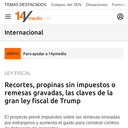
common.go-to-content
TEMAS DESTACADOS
Colapso del SEN
Donaciones
Feminici
Navegación
Internacional
Para ayudar a 14ymedio
APOYO
LEY FISCAL
Recortes, propinas sin impuestos o
remesas gravadas, las claves de la
gran ley fiscal de Trump
El proyecto prevé impuestos sobre las remesas enviadas
por extranjeros y aumenta el gasto para construir centros