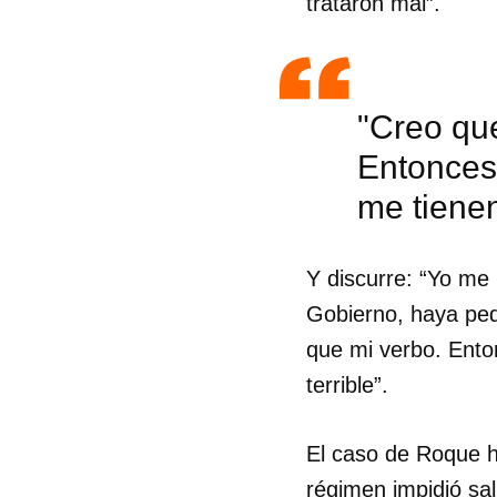
trataron mal”.
"Creo que
Entonces,
me tienen
Y discurre: “Yo me
Gobierno, haya ped
que mi verbo. Enton
terrible”.
Guar
El caso de Roque ha
Para
cuen
régimen impidió sal