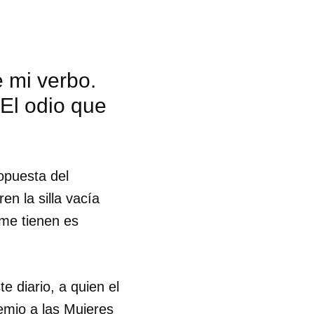
e mi verbo.
 El odio que
opuesta del
ren la silla vacía
 me tienen es
e diario, a quien el
 tu
remio a las Mujeres