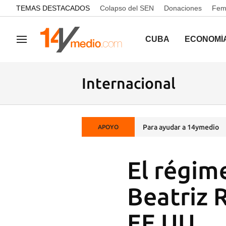
common.go-to-content
TEMAS DESTACADOS
Colapso del SEN
Donaciones
Femi
CUBA
ECONOMÍ
Navegación
Internacional
Para ayudar a 14ymedio
APOYO
El régim
Beatriz 
EE UU