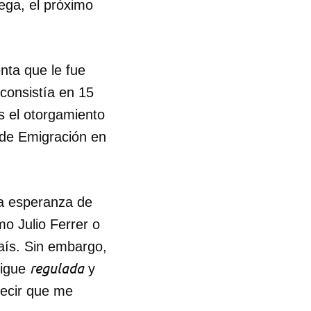
ega, el próximo
enta que le fue
consistía en 15
s el otorgamiento
s de Emigración en
 la esperanza de
mo Julio Ferrer o
país. Sin embargo,
regulada
sigue
y
decir que me