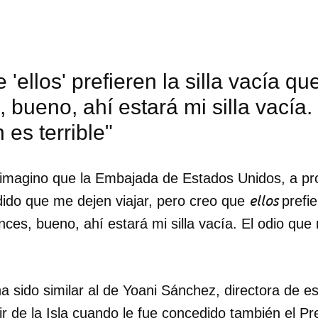
 'ellos' prefieren la silla vacía qu
 bueno, ahí estará mi silla vacía.
 es terrible"
 imagino que la Embajada de Estados Unidos, a pr
ellos
ido que me dejen viajar, pero creo que
prefie
ces, bueno, ahí estará mi silla vacía. El odio que
dar como favorito
 sido similar al de Yoani Sánchez, directora de est
 poder guardar como favorito, primero has de iniciar sesión con
ta de 14ymedio.
ir de la Isla cuando le fue concedido también el P