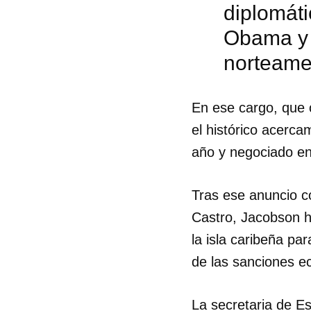
diplomáti
Obama y 
norteame
En ese cargo, que 
el histórico acerc
año y negociado en
Tras ese anuncio c
Castro, Jacobson h
la isla caribeña pa
de las sanciones e
Guar
Para
cuen
La secretaria de Es