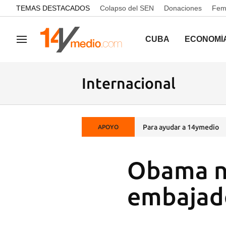
common.go-to-content
TEMAS DESTACADOS
Colapso del SEN
Donaciones
Femi
CUBA
ECONOMÍ
Navegación
Internacional
Para ayudar a 14ymedio
APOYO
Obama n
embajad