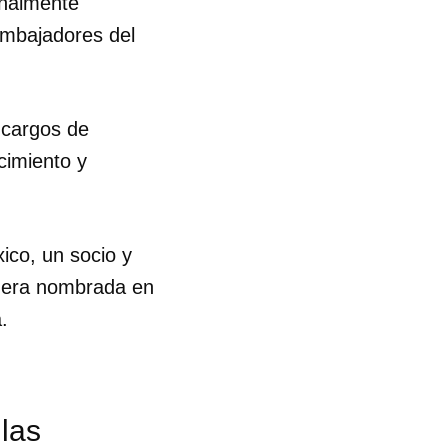
inalmente
embajadores del
 cargos de
cimiento y
ico, un socio y
fuera nombrada en
.
las