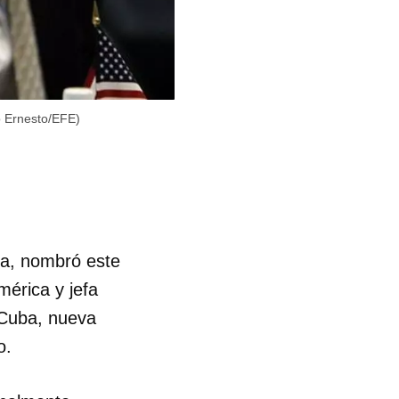
o Ernesto/EFE)
ma, nombró este
mérica y jefa
 Cuba, nueva
o.