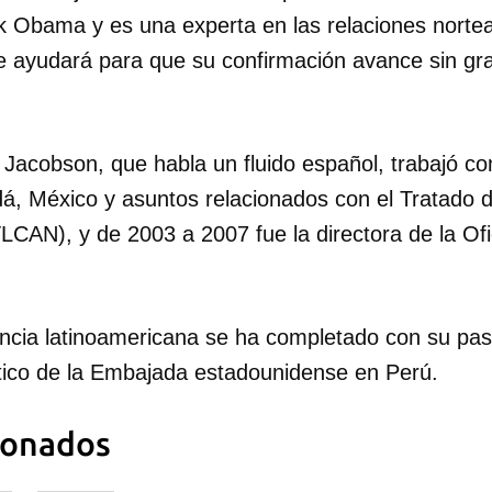
 Obama y es una experta en las relaciones norte
INICIAR SESIÓN
CANCELA
e ayudará para que su confirmación avance sin gr
 Jacobson, que habla un fluido español, trabajó c
á, México y asuntos relacionados con el Tratado 
LCAN), y de 2003 a 2007 fue la directora de la Of
encia latinoamericana se ha completado con su p
tico de la Embajada estadounidense en Perú.
ionados