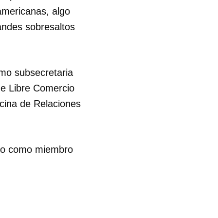
americanas, algo
R
andes sobresaltos
omo subsecretaria
de Libre Comercio
icina de Relaciones
aso como miembro