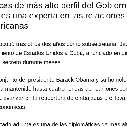
cas de más alto perfil del Gobier
es una experta en las relaciones
ricanas
ocupó tras otros dos años como subsecretaria, Ja
amiento de Estados Unidos a Cuba, anunciado en d
 secreto durante meses.
onjunto del presidente Barack Obama y su homólo
a mantenido hasta cuatro rondas de reuniones con
ra avanzar en la reapertura de embajadas o el lev
conómicas.
dar como favorito
 poder guardar como favorito, primero has de iniciar sesión con
ta de 14ymedio.
tado adjunta es una de las diplomáticas de más alto