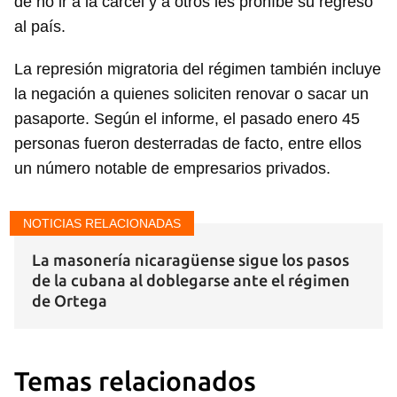
de no ir a la cárcel y a otros les prohíbe su regreso
Para poder guardar como favorito, primero has de
iniciar sesión con tu cuenta de 14ymedio.
al país.
INICIAR SESIÓN
CANCELAR
La represión migratoria del régimen también incluye
la negación a quienes soliciten renovar o sacar un
pasaporte. Según el informe, el pasado enero 45
personas fueron desterradas de facto, entre ellos
un número notable de empresarios privados.
NOTICIAS RELACIONADAS
La masonería nicaragüense sigue los pasos
de la cubana al doblegarse ante el régimen
de Ortega
Temas relacionados