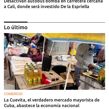
Desactivan autobús bomba en carretera cercana
a Cali, donde será investido De la Espriella
Lo último
MIAMI
La hija de un diplomático castrista expulsado de
EE UU en 2003 está bajo custodia del ICE
COMERCIO
La Cuevita, el verdadero mercado mayorista de
Cuba, abastece la economía nacional