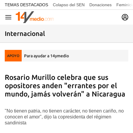
common.go-to-content
TEMAS DESTACADOS
Colapso del SEN
Donaciones
Feminici
Navegación
Internacional
Para ayudar a 14ymedio
APOYO
Rosario Murillo celebra que sus
opositores anden "errantes por el
mundo, jamás volverán" a Nicaragua
"No tienen patria, no tienen carácter, no tienen cariño, no
conocen el amor", dijo la copresidenta del régimen
sandinista