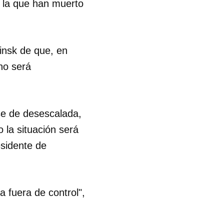
n la que han muerto
Minsk de que, en
no será
se de desescalada,
 la situación será
 tu
esidente de
R
a fuera de control",