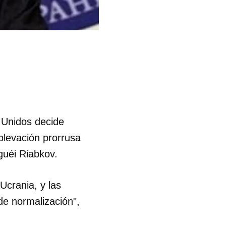
 Unidos decide
blevación prorrusa
rguéi Riabkov.
Ucrania, y las
de normalización",