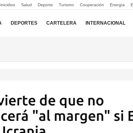
nicidios
Salud
Deporte
Turismo
Cooperación
Energía
A
DEPORTES
CARTELERA
INTERNACIONAL
vierte de que no
erá "al margen" si
Ucrania