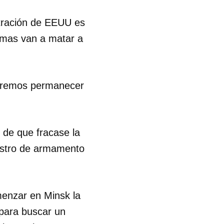
stración de EEUU es
rmas van a matar a
odremos permanecer
de que fracase la
nistro de armamento
enzar en Minsk la
 para buscar un