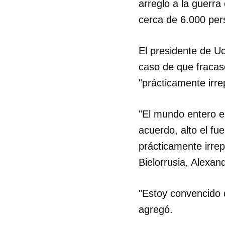
arreglo a la guerra
cerca de 6.000 per
El presidente de Uc
caso de que fracase
"prácticamente irre
"El mundo entero e
Guar
acuerdo, alto el fu
Para
prácticamente irrep
cuen
Bielorrusia, Alexan
"Estoy convencido d
agregó.