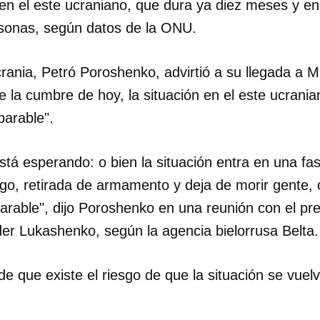
 en el este ucraniano, que dura ya diez meses y e
sonas, según datos de la ONU.
rania, Petró Poroshenko, advirtió a su llegada a 
 la cumbre de hoy, la situación en el este ucrania
parable".
stá esperando: o bien la situación entra en una fa
dar como favorito
ego, retirada de armamento y deja de morir gente, o
 poder guardar como favorito, primero has de iniciar sesión con
arable", dijo Poroshenko en una reunión con el pr
ta de 14ymedio.
der Lukashenko, según la agencia bielorrusa Belta.
INICIAR SESIÓN
CANCELA
e que existe el riesgo de que la situación se vuelv