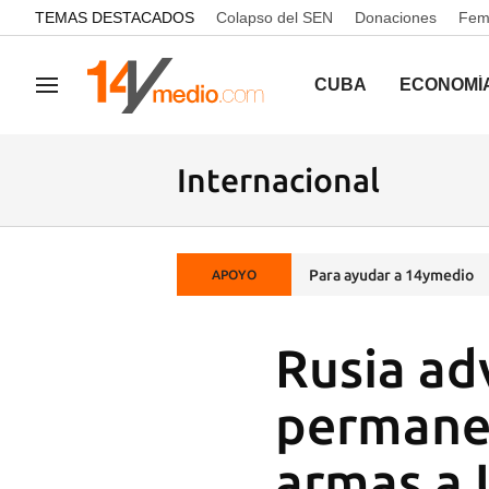
common.go-to-content
TEMAS DESTACADOS
Colapso del SEN
Donaciones
Femi
CUBA
ECONOMÍ
Navegación
Internacional
Para ayudar a 14ymedio
APOYO
Rusia ad
permanec
armas a 