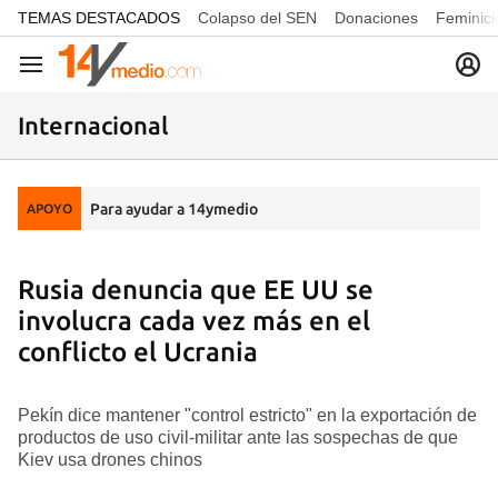
common.go-to-content
TEMAS DESTACADOS
Colapso del SEN
Donaciones
Feminici
Navegación
Internacional
Para ayudar a 14ymedio
APOYO
Rusia denuncia que EE UU se
involucra cada vez más en el
conflicto el Ucrania
Pekín dice mantener "control estricto" en la exportación de
productos de uso civil-militar ante las sospechas de que
Kiev usa drones chinos