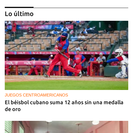
Lo último
NICARAGUA
EE UU propone a la OEA convocar a los
cancilleres para "tomar medidas" contra las
decisiones de Ortega
JUEGOS CENTROAMERICANOS
El béisbol cubano suma 12 años sin una medalla
de oro