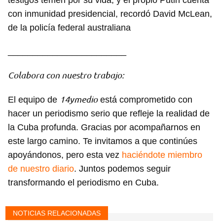
testigos temen por su vida, y el propio Putin cuenta
con inmunidad presidencial, recordó David McLean,
de la policía federal australiana
________________________
Colabora con nuestro trabajo:
14ymedio
El equipo de
está comprometido con
hacer un periodismo serio que refleje la realidad de
la Cuba profunda. Gracias por acompañarnos en
este largo camino. Te invitamos a que continúes
Guardar como favorito
apoyándonos, pero esta vez
haciéndote miembro
Para poder guardar como favorito, primero has de
de nuestro diario
. Juntos podemos seguir
iniciar sesión con tu cuenta de 14ymedio.
transformando el periodismo en Cuba.
INICIAR SESIÓN
CANCELAR
NOTICIAS RELACIONADAS